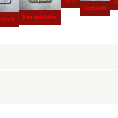
Tofu
P
Antipasti
Meeresfrüchte
rfisch