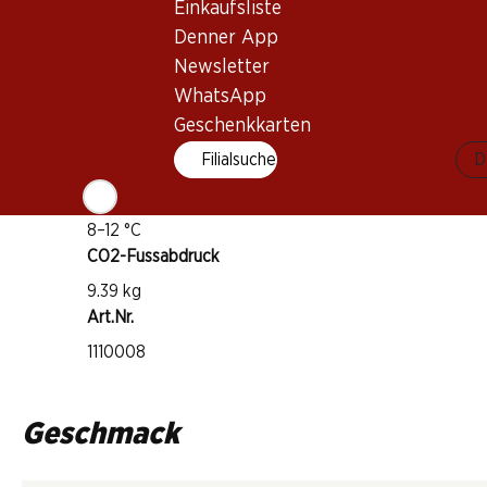
Einkaufsliste
diverse Rebsorten
Denner App
Weintyp
Newsletter
Weisswein
WhatsApp
Trinkreife
Geschenkkarten
1–3 Jahre
Filialsuche
D
Trinktemperatur
8–12 °C
CO2-Fussabdruck
9.39 kg
Art.Nr.
1110008
Geschmack