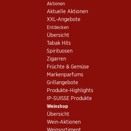
Aktionen
Table Of Content
Home
Weinshop
Wein/Champagner
Weisswein
Zum Hauptinhalt springen
Zum Inhaltsverzeichnis springen
Zum Hauptmenü springen
Aktuelle Aktionen
XXL-Angebote
Entdecken
Übersicht
Tabak Hits
Spirituosen
Zigarren
Früchte & Gemüse
Markenparfums
Grillangebote
Produkte-Highlights
IP-SUISSE Produkte
Weinshop
Übersicht
Epicuro Bianco Salice Salentino 
Wein-Aktionen
Weinsortiment