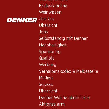
Weisswein
,
Italien
,
Apulien
, 2025
Exklusiv online
Blasses Gelb. Zarter Duft von getrockneten Früchten, mediter
Weinwissen
Über Uns
Übersicht
71.70
Jobs
Stückpreis: 11.95
Selbstständig mit Denner
à 6 x 75 cl
Nachhaltigkeit
Lieferbar
Sponsoring
Qualität
Werbung
Verhaltenskodex & Meldestelle
Medien
Wissenswertes
Services
Übersicht
Rebsorte
Denner Woche abonnieren
Aktionsalarm
Chardonnay