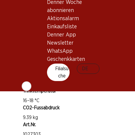
Denner Woche
abonnieren
Wissenswertes
Aktionsalarm
Einkaufsliste
Rebsorte
Denner App
Primitivo
Newsletter
Weintyp
WhatsApp
Rotwein
Geschenkkarten
Trinkreife
Filialsu
DE
1–5 Jahre
che
Trinktemperatur
16–18 °C
CO2-Fussabdruck
9.39 kg
Art.Nr.
1027303