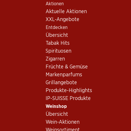
Aktionen
Table Of Content
Home
Weinshop
Wein/Champagner
Rotwein
Zum Hauptinhalt springen
Zum Inhaltsverzeichnis springen
Zum Hauptmenü springen
Aktuelle Aktionen
Italien
Apulien
Epicuro Primitivo di Manduria DOP
XXL-Angebote
Entdecken
Übersicht
Tabak Hits
Spirituosen
Zigarren
Früchte & Gemüse
Markenparfums
Grillangebote
Produkte-Highlights
IP-SUISSE Produkte
Weinshop
Vorderseite
Rückseite
Verpackung
Übersicht
Wein-Aktionen
4.5
(1180)
Weinsortiment