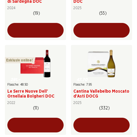
di Sardegna DOC
DOC
2024
2025
(19)
(55)
Exklusiv online!
291.–
47.70
Flasche: 48.50
Flasche: 7.95
Le Serre Nuove Dell'
Cantina Vallebelbo Moscato
Ornellaia Bolgheri DOC
d’Asti DOCG
2022
2025
(11)
(332)