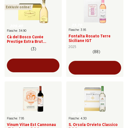
Exklusiv online!
23.70
209.40
Flasche: 3.95
Flasche: 34.90
Fontalta Rosato Terre
Cà del Bosco Cuvée
Siciliane IGT
Prestige Extra Brut
Franciacorta DOCG
2025
(3)
(88)
47.70
25.80
Flasche: 7.95
Flasche: 4.30
Vinum Vitae Est Cannonau
S. Orsola Orvieto Classico