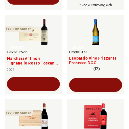
* Konkurrenzvergleich
Exklusiv online!
26.70
749.70
Flasche: 4.45
Flasche: 124.95
Leopardo Vino Frizzante
Marchesi Antinori
Prosecco DOC
Tignanello Rosso Toscana
IGT
(12)
2022
Exklusiv online!