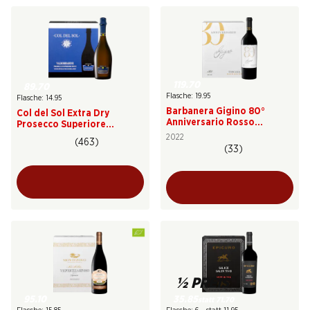
119.70
89.70
Flasche: 19.95
Flasche: 14.95
Barbanera Gigino 80°
Col del Sol Extra Dry
Anniversario Rosso
Prosecco Superiore
Toscana IGT
Valdobbiadene DOCG
2022
(463)
(33)
½ PREIS
95.10
35.85
statt 71.70