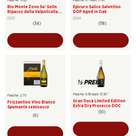
Flasche: 15.85
Flasche: 6.– statt 11.95
Bio Monte Zovo Sa’ Solin
Epicuro Salice Salentino
Ripasso della Valpolicella
DOP Aged in Oak
DOC Superiore
2022
2024
(34)
(118)
½ PREIS
41.70
statt 83.70
*
16.50
Flasche: 6.95 statt 13.95
*
Flasche: 2.75
Gran Duca Limited Edition
Frizzantino Vino Bianco
Extra Dry Prosecco DOC
Spumante semisecco
(10)
(6)