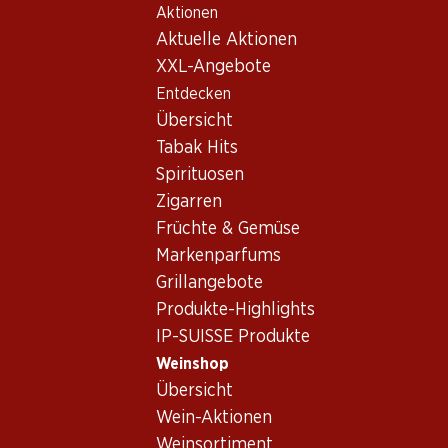
Aktionen
Table Of Content
Home
Weinshop
Wein Sortiment
Zum Hauptinhalt springen
Zum Inhaltsverzeichnis springen
Zum Hauptmenü springen
Aktuelle Aktionen
Italien - Marken
XXL-Angebote
Entdecken
Italien
Übersicht
Tabak Hits
Spirituosen
59.70
51.–
Zigarren
Flasche: 9.95
Flasche: 8.50
Früchte & Gemüse
Epicuro Bianco
Porta Leone Extra Dry
Chardonnay/Fiano Puglia
Prosecco Superiore
Markenparfums
IGP
Valdobbiadene DOCG
2025
(82)
Grillangebote
(376)
Produkte-Highlights
IP-SUISSE Produkte
Weinshop
Übersicht
Wein-Aktionen
Weinsortiment