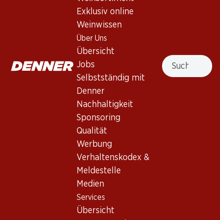
Exklusiv online
31%
Weinwissen
39.–
statt 57.–
47.70
Flasche: 6.50 statt 9.50
Flasche: 7.95
Über Uns
Cascina Riveri Roero Arneis
Epicuro Rosato Puglia IGP
Übersicht
DOCG
Suche
2025
Jobs
2025
(267)
(196)
Selbstständig mit
Denner
Nachhaltigkeit
Sponsoring
Qualität
Werbung
Verhaltenskodex &
Meldestelle
41.70
17.70
Medien
Flasche: 6.95
Flasche: 2.95
Services
Barone Montalto Grillo
Fontalta Bianco Terre
Sicilia DOC
Siciliane IGT
Übersicht
2025
2025