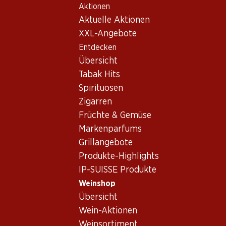
Aktionen
Table Of Content
Home
Weinshop
Wein/Champagner
Rotwein
Zum Hauptinhalt springen
Zum Inhaltsverzeichnis springen
Zum Hauptmenü springen
Aktuelle Aktionen
Italien
Venetien
Casato Mastino Ripasso della Valpolicella DOC Superiore
XXL-Angebote
Entdecken
Übersicht
Tabak Hits
Spirituosen
Zigarren
Früchte & Gemüse
Markenparfums
Grillangebote
Produkte-Highlights
IP-SUISSE Produkte
Weinshop
Übersicht
Vorderseite
Rückseite
Verpackung
Wein-Aktionen
Weinsortiment