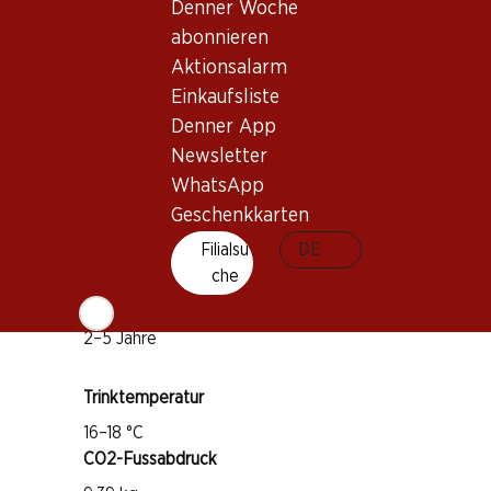
Denner Woche
abonnieren
Wissenswertes
Aktionsalarm
Einkaufsliste
Rebsorte
Denner App
Corvina Veronese
Newsletter
Rondinella
WhatsApp
Geschenkkarten
Molinara
Weintyp
Filialsu
DE
che
Rotwein
Trinkreife
2–5 Jahre
Trinktemperatur
16–18 °C
CO2-Fussabdruck