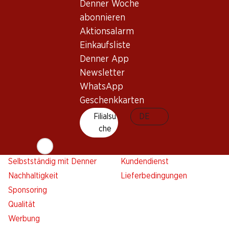
Denner Woche
Denner Woche abonnieren
Neue Standorte
abonnieren
Aktionsalarm
Aktionsalarm
Einkaufsliste
Einkaufsliste
Denner App
Denner App
Newsletter
Newsletter
WhatsApp
WhatsApp
Geschenkkarten
Geschenkkarten
Filialsu
DE
Über uns
Kontakt & Hilfe
che
Übersicht
FAQ
Jobs
Kontaktformular
Selbstständig mit Denner
Kundendienst
Nachhaltigkeit
Lieferbedingungen
Sponsoring
Qualität
Werbung