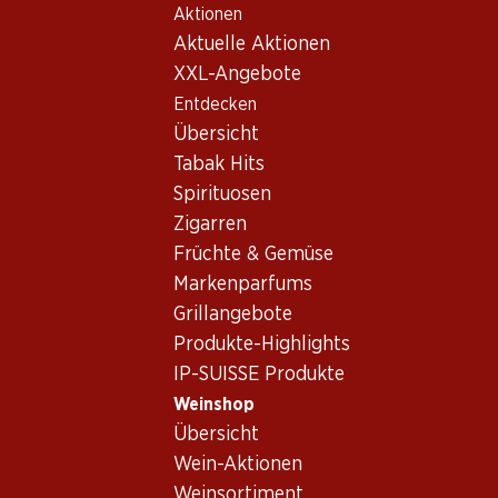
Aktionen
Table Of Content
Home
Weinshop
Wein Sortiment
Zum Hauptinhalt springen
Zum Inhaltsverzeichnis springen
Zum Hauptmenü springen
Aktuelle Aktionen
Rolle (Vermentino),
XXL-Angebote
Frankreich
Entdecken
Frankreich
Rolle (Vermentino)
Übersicht
Tabak Hits
Spirituosen
Zigarren
Früchte & Gemüse
77.70
Flasche: 12.95
Markenparfums
Studio by Miraval Rosé
Grillangebote
Méditerranée IGP
2025
Produkte-Highlights
IP-SUISSE Produkte
Weinshop
Übersicht
Wein-Aktionen
1 Produkten
Weinsortiment