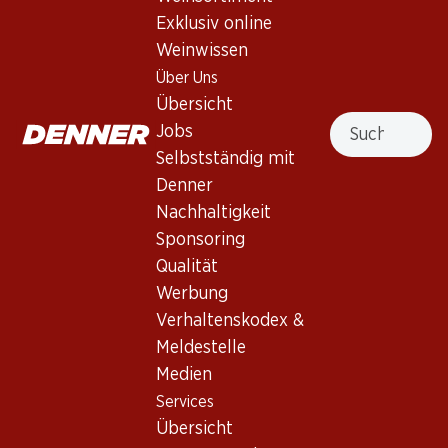
Exklusiv online
Weinwissen
Nach Oben
Über Uns
Übersicht
Suche
Jobs
Selbstständig mit
Denner
Newsletter
Nachhaltigkeit
Bleiben Sie mit dem Denner Newsletter immer auf dem
Sponsoring
neusten Stand. Melden Sie sich jetzt an!
Qualität
E-Mail Adresse
Werbung
Jetzt anmelden
Verhaltenskodex &
Meldestelle
Medien
Services
Filialen
Services
Übersicht
Übersicht
Filialsuche