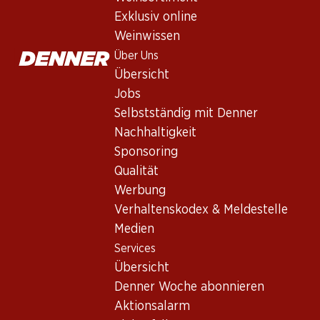
Gérard Bertrand Narbo Martius R
Exklusiv online
Rotwein
,
Frankreich
,
Languedoc-Roussillon
, 2021
Weinwissen
Dunkles Rubinrot mit violetten Reflexen. In der Nase Duft von
Über Uns
fruchtigem Abgang.
Übersicht
Jobs
59.70
Selbstständig mit Denner
Nachhaltigkeit
Stückpreis: 9.95
Sponsoring
à 6 x 75 cl
Qualität
Lieferbar
Werbung
Verhaltenskodex & Meldestelle
Medien
Services
Übersicht
Wissenswertes
Denner Woche abonnieren
Aktionsalarm