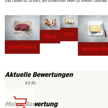
Das Leben ist zu kurz, um schlechten Wein zu trinken. Deshalb
Tofu
Wurst
rotes Fleisch
würziger Kä
Aktuelle Bewertungen
4.5
(8)
Meine Bewertung