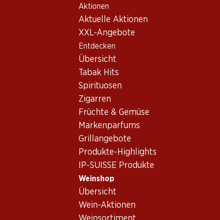
Aktionen
Table Of Content
Home
Weinshop
Wein/Champagner
Rotwein
Zum Hauptinhalt springen
Zum Inhaltsverzeichnis springen
Zum Hauptmenü springen
Aktuelle Aktionen
XXL-Angebote
Entdecken
Übersicht
Tabak Hits
Spirituosen
Zigarren
Früchte & Gemüse
Markenparfums
Grillangebote
Produkte-Highlights
IP-SUISSE Produkte
Weinshop
Übersicht
4.5
(8)
Wein-Aktionen
Weinsortiment