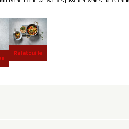
 hilft Denner bei der Auswahl des passenden Weines - und steht I
Ratatouille
se