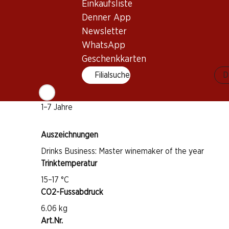
Rebsorte
Einkaufsliste
Syrah
Denner App
Newsletter
Grenache
WhatsApp
Marselan
Geschenkkarten
Weintyp
Filialsuche
D
Rotwein
Trinkreife
1–7 Jahre
Auszeichnungen
Drinks Business: Master winemaker of the year
Trinktemperatur
15–17 °C
CO2-Fussabdruck
6.06 kg
Art.Nr.