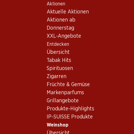
Aktionen
Table Of Content
Home
Weinshop
Wein/Champagner
Weisswein
Zum Hauptinhalt springen
Zum Inhaltsverzeichnis springen
Zum Hauptmenü springen
Aktuelle Aktionen
Frankreich
Burgund
«C» Chablis AOC
Aktionen ab
Donnerstag
XXL-Angebote
Entdecken
Übersicht
Tabak Hits
Spirituosen
Zigarren
Früchte & Gemüse
Markenparfums
Grillangebote
Produkte-Highlights
Vorderseite
Rückseite
Verpackung
IP-SUISSE Produkte
Weinshop
4.0
(22)
Übersicht