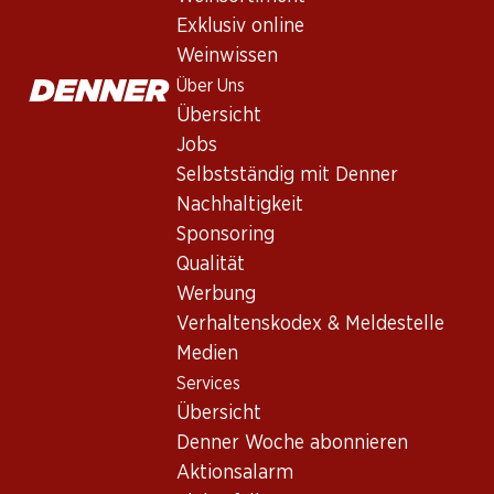
La Grande Olivette La Baume Sau
Exklusiv online
Weisswein
,
Frankreich
,
Languedoc-Roussillon
, 2025
Weinwissen
Blasses Gelb mit grünen Reflexen. Intensive Aromen von Zitru
Über Uns
Übersicht
Jobs
57.–
Selbstständig mit Denner
Stückpreis: 9.50
Nachhaltigkeit
à 6 x 75 cl
Sponsoring
Lieferbar
Qualität
Werbung
Verhaltenskodex & Meldestelle
Medien
Services
Wissenswertes
Übersicht
Denner Woche abonnieren
Rebsorte
Aktionsalarm