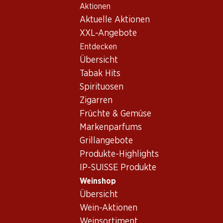
Aktionen
Table Of Content
Home
Weinshop
Wein/Champagner
Weisswein
Zum Hauptinhalt springen
Zum Inhaltsverzeichnis springen
Zum Hauptmenü springen
Aktuelle Aktionen
XXL-Angebote
Entdecken
Übersicht
Tabak Hits
Spirituosen
Zigarren
Früchte & Gemüse
Markenparfums
Grillangebote
Produkte-Highlights
IP-SUISSE Produkte
Weinshop
Übersicht
4.5
(20)
Wein-Aktionen
Weinsortiment