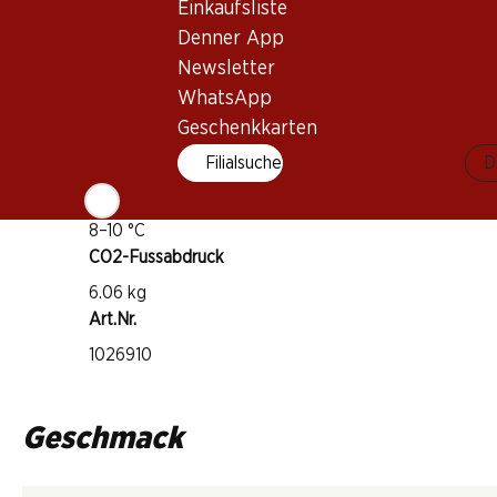
Einkaufsliste
Sauvignon Blanc
Weintyp
Denner App
Newsletter
Weisswein
WhatsApp
Trinkreife
Geschenkkarten
1–3 Jahre
Filialsuche
D
Trinktemperatur
8–10 °C
CO2-Fussabdruck
6.06 kg
Art.Nr.
1026910
Geschmack