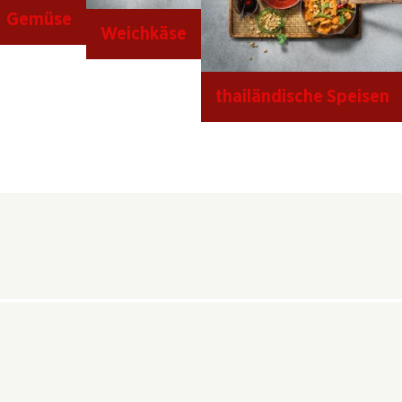
Gemüse
Weichkäse
thailändische Speisen