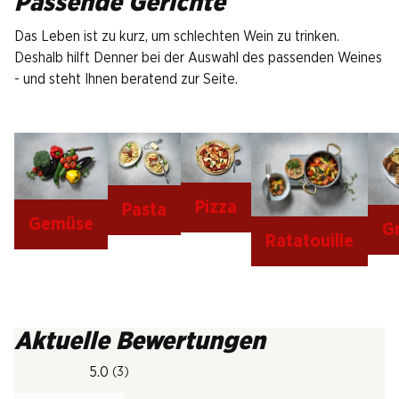
Passende Gerichte
Das Leben ist zu kurz, um schlechten Wein zu trinken.
Deshalb hilft Denner bei der Auswahl des passenden Weines
- und steht Ihnen beratend zur Seite.
Pizza
Pasta
Gemüse
Gr
Ratatouille
Aktuelle Bewertungen
5.0
(3)