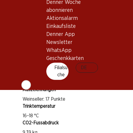
Denner Woche
abonnieren
Wissenswertes
Aktionsalarm
Einkaufsliste
Rebsorte
Denner App
Susumaniello
Newsletter
Weintyp
WhatsApp
Rotwein
Geschenkkarten
Trinkreife
Filialsu
DE
1–5 Jahre
che
Auszeichnungen
Weinseller: 17 Punkte
Trinktemperatur
16–18 °C
CO2-Fussabdruck
9.39 kg