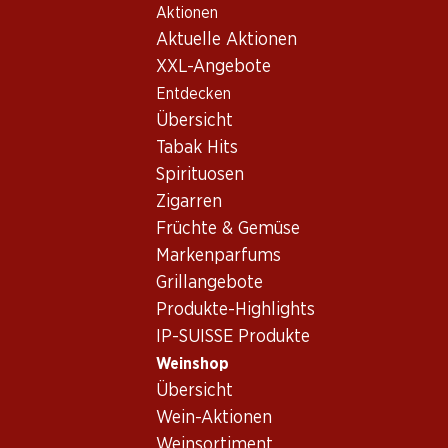
Aktionen
Table Of Content
Home
Weinshop
Wein/Champagner
Rotwein
Zum Hauptinhalt springen
Zum Inhaltsverzeichnis springen
Zum Hauptmenü springen
Aktuelle Aktionen
Italien
Apulien
Sedotto Susumaniello Salento IGP
XXL-Angebote
Entdecken
Übersicht
Tabak Hits
Spirituosen
Zigarren
Früchte & Gemüse
Markenparfums
Grillangebote
Produkte-Highlights
IP-SUISSE Produkte
Weinshop
Vorderseite
Rückseite
Verpackung
Übersicht
Wein-Aktionen
5.0
(3)
Weinsortiment