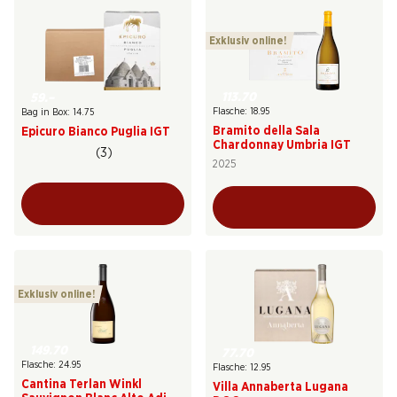
Exklusiv online!
113.70
59.–
Flasche: 18.95
Bag in Box: 14.75
Bramito della Sala
Epicuro Bianco Puglia IGT
Chardonnay Umbria IGT
(3)
2025
Exklusiv online!
149.70
77.70
Flasche: 24.95
Flasche: 12.95
Cantina Terlan Winkl
Villa Annaberta Lugana