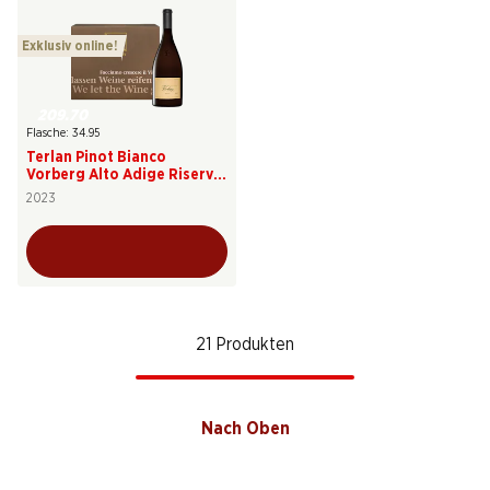
Exklusiv online!
209.70
Flasche: 34.95
Terlan Pinot Bianco
Vorberg Alto Adige Riserva
DOC
2023
21 Produkten
Nach Oben