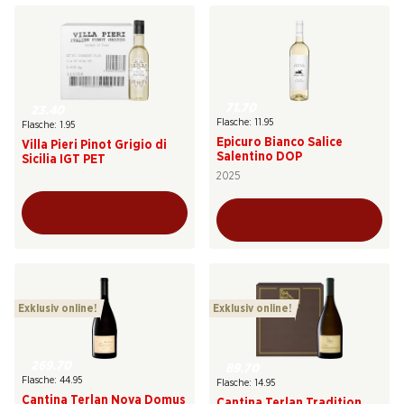
71.70
23.40
Flasche: 11.95
Flasche: 1.95
Epicuro Bianco Salice
Villa Pieri Pinot Grigio di
Salentino DOP
Sicilia IGT PET
2025
Exklusiv online!
Exklusiv online!
269.70
89.70
Flasche: 44.95
Flasche: 14.95
Cantina Terlan Nova Domus
Cantina Terlan Tradition