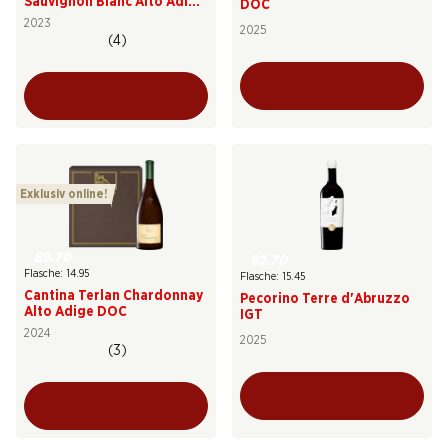
Sauvignon Blanc Alto Adige
DOC
DOC
2023
2025
(4)
Exklusiv online!
89.70
92.70
Flasche: 14.95
Flasche: 15.45
Cantina Terlan Chardonnay
Pecorino Terre d'Abruzzo
Alto Adige DOC
IGT
2024
2025
(3)