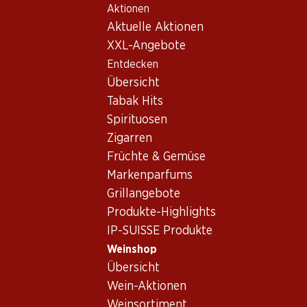
Aktionen
Table Of Content
Home
Weinshop
Wein/Champagner
Weisswein
Zum Hauptinhalt springen
Zum Inhaltsverzeichnis springen
Zum Hauptmenü springen
Aktuelle Aktionen
Italien
Weisswein Italien
XXL-Angebote
Entdecken
Italien
Weisswein
Übersicht
Tabak Hits
Spirituosen
31%
Zigarren
59.70
39.–
statt 57.–
Früchte & Gemüse
Flasche: 9.95
Flasche: 6.50 statt 9.50
Epicuro Bianco
Cascina Riveri Roero Arneis
Markenparfums
Chardonnay/Fiano Puglia
DOCG
Grillangebote
IGP
2025
2025
(376)
(196)
Produkte-Highlights
IP-SUISSE Produkte
Weinshop
Übersicht
Wein-Aktionen
Weinsortiment