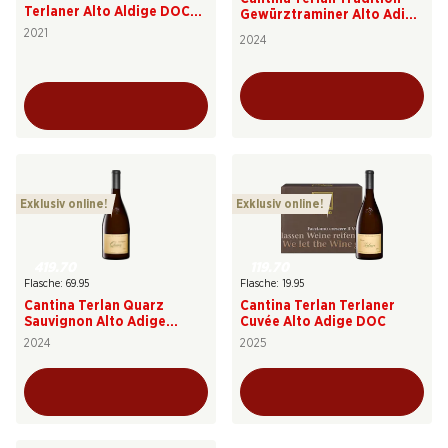
Terlaner Alto Aldige DOC
Gewürztraminer Alto Adige
Riserva
DOC
2021
2024
Exklusiv online!
Exklusiv online!
419.70
119.70
Flasche: 69.95
Flasche: 19.95
Cantina Terlan Quarz
Cantina Terlan Terlaner
Sauvignon Alto Adige
Cuvée Alto Adige DOC
Terlano DOC
2024
2025