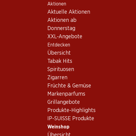
Aktionen
Table Of Content
Home
Weinshop
Wein/Champagner
Weisswein
Zum Hauptinhalt springen
Zum Inhaltsverzeichnis springen
Zum Hauptmenü springen
Aktuelle Aktionen
Italien
Südtirol
Cantina Terlan Tradition Gewürztraminer Alto Adige DOC
Aktionen ab
Donnerstag
Exklusiv online!
XXL-Angebote
Entdecken
Übersicht
Tabak Hits
Spirituosen
Zigarren
Früchte & Gemüse
Markenparfums
Grillangebote
Produkte-Highlights
IP-SUISSE Produkte
Vorderseite
Rückseite
Verpackung
Weinshop
Übersicht