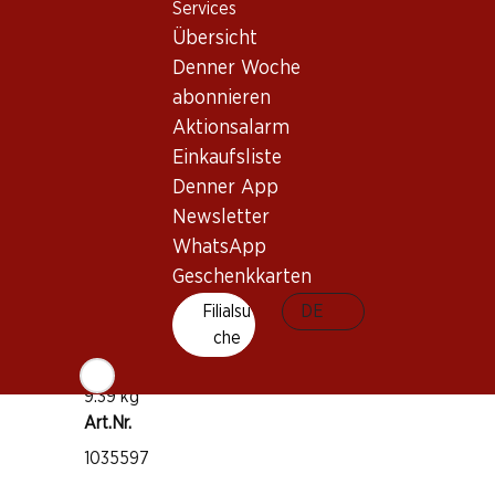
Services
Wissenswertes
Übersicht
Denner Woche
Rebsorte
abonnieren
Gewürztraminer
Aktionsalarm
Weintyp
Einkaufsliste
Weisswein
Denner App
Trinkreife
Newsletter
2–10 Jahre
WhatsApp
Geschenkkarten
Trinktemperatur
Filialsu
DE
8–10 °C
che
CO2-Fussabdruck
9.39 kg
Art.Nr.
1035597