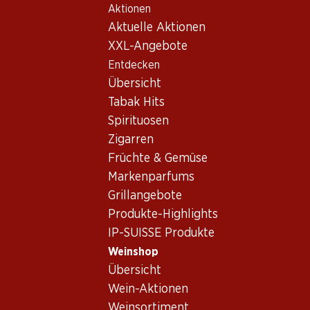
Aktionen
Table Of Content
Home
Weinshop
Wein/Champagner
Weisswein
Zum Hauptinhalt springen
Zum Inhaltsverzeichnis springen
Zum Hauptmenü springen
Aktuelle Aktionen
Italien
Südtirol
Cantina Terlan Chardonnay Alto Adige DOC
XXL-Angebote
Entdecken
Exklusiv online!
Übersicht
Tabak Hits
Spirituosen
Zigarren
Früchte & Gemüse
Markenparfums
Grillangebote
Produkte-Highlights
IP-SUISSE Produkte
Weinshop
Übersicht
Vorderseite
Rückseite
Verpackung
Wein-Aktionen
Weinsortiment