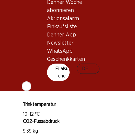
Denner Woche
abonnieren
Aktionsalarm
Einkaufsliste
Wissenswertes
Denner App
Newsletter
Rebsorte
WhatsApp
Chardonnay
Geschenkkarten
Weintyp
Filialsu
DE
Weisswein
che
Trinkreife
1–5 Jahre
Trinktemperatur
10–12 °C
CO2-Fussabdruck
9.39 kg