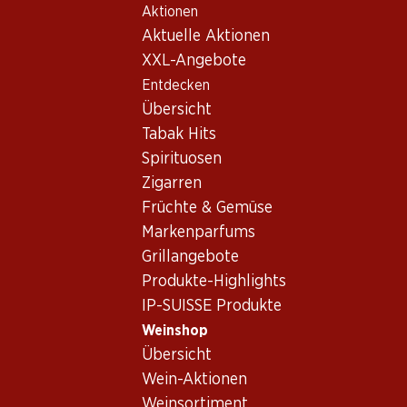
Aktionen
Table Of Content
Home
Weinshop
Wein/Champagner
Weisswein
Zum Hauptinhalt springen
Zum Inhaltsverzeichnis springen
Zum Hauptmenü springen
Aktuelle Aktionen
Italien
Umbrien
S. Orsola Orvieto Classico DOC
XXL-Angebote
Entdecken
Übersicht
Tabak Hits
Spirituosen
Zigarren
Früchte & Gemüse
Markenparfums
Grillangebote
Produkte-Highlights
IP-SUISSE Produkte
Weinshop
Vorderseite
Rückseite
Verpackung
Übersicht
Wein-Aktionen
4.0
(55)
Weinsortiment