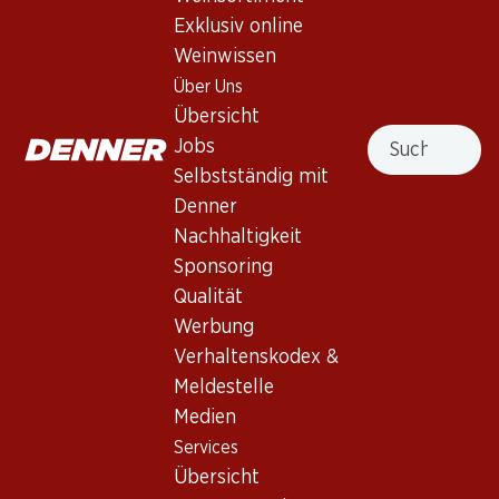
S. Orsola Orvieto Classico DOC
Exklusiv online
Weinwissen
Weisswein
,
Italien
,
Umbrien
, 2025
Über Uns
Blasses Gelb mit grünen Reflexen. Einladende florale Noten
Übersicht
Suche
in der Nase. Mittlerer Körper mit einer saftigen Säure.
Jobs
Selbstständig mit
25.80
Denner
Nachhaltigkeit
Stückpreis: 4.30
Sponsoring
à 6 x 75 cl
Qualität
Lieferbar
Werbung
Verhaltenskodex &
Meldestelle
Medien
Services
Wissenswertes
Übersicht