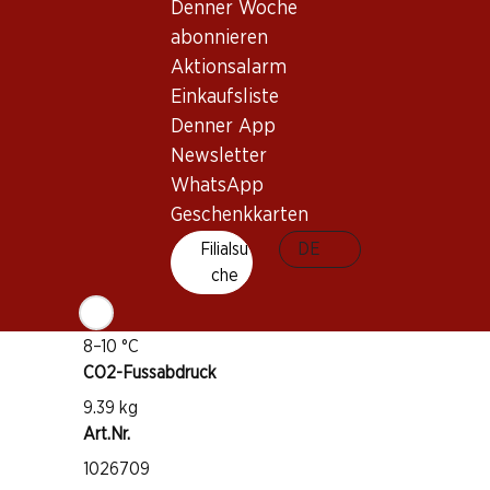
Denner Woche
Rebsorte
abonnieren
Verdello
Aktionsalarm
Grechetto
Einkaufsliste
Denner App
Trebbiano
Newsletter
Weintyp
WhatsApp
Weisswein
Geschenkkarten
Trinkreife
Filialsu
DE
1–3 Jahre
che
Trinktemperatur
8–10 °C
CO2-Fussabdruck
9.39 kg
Art.Nr.
1026709