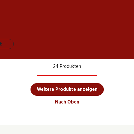
ra
Epicuro Primitivo di
Leopa
Marchesi Antinori
Manduria DOP
Frizza
Tignanello Rosso
OCG
DOC
Toscana IGT
2024
2022
(1180)
E
24 Produkten
Weitere Produkte anzeigen
Nach Oben