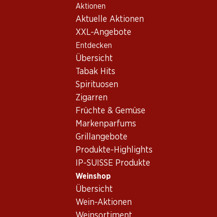
Aktionen
Table Of Content
Home
Weinshop
Wein/Champagner
Rotwein
Zum Hauptinhalt springen
Zum Inhaltsverzeichnis springen
Zum Hauptmenü springen
Aktuelle Aktionen
Italien
Venetien
Casato Mastino Amarone della Valpolicella DOCG
XXL-Angebote
Entdecken
Übersicht
Tabak Hits
Spirituosen
Zigarren
Früchte & Gemüse
Markenparfums
Grillangebote
Produkte-Highlights
IP-SUISSE Produkte
Weinshop
Übersicht
Vorderseite
Rückseite
Verpackung
Wein-Aktionen
Weinsortiment