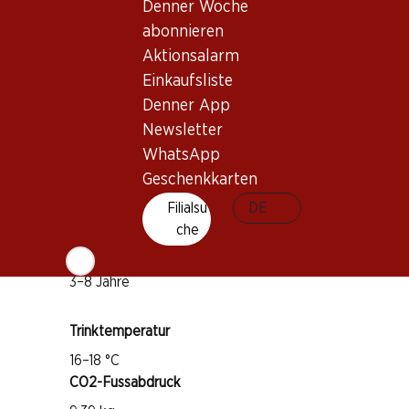
Denner Woche
abonnieren
Wissenswertes
Aktionsalarm
Einkaufsliste
Rebsorte
Denner App
Corvina Veronese
Newsletter
Rondinella
WhatsApp
Geschenkkarten
Molinara
Weintyp
Filialsu
DE
che
Rotwein
Trinkreife
3–8 Jahre
Trinktemperatur
16–18 °C
CO2-Fussabdruck