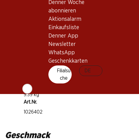
Denner Woche
Rebsorte
abonnieren
Susumaniello
Aktionsalarm
Weintyp
Einkaufsliste
Rotwein
Denner App
Trinkreife
Newsletter
1–5 Jahre
WhatsApp
Geschenkkarten
Trinktemperatur
Filialsu
DE
15–17 °C
che
CO2-Fussabdruck
9.39 kg
Art.Nr.
1026402
Geschmack