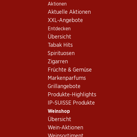
Aktionen
Table Of Content
Home
Weinshop
Wein/Champagner
Rotwein
Zum Hauptinhalt springen
Zum Inhaltsverzeichnis springen
Zum Hauptmenü springen
Aktuelle Aktionen
Italien
Apulien
Gran Appasso Susumaniello Puglia IGP
XXL-Angebote
Entdecken
Übersicht
Tabak Hits
Spirituosen
Zigarren
Früchte & Gemüse
Markenparfums
Grillangebote
Produkte-Highlights
IP-SUISSE Produkte
Weinshop
Übersicht
Vorderseite
Rückseite
Verpackung
Wein-Aktionen
Weinsortiment