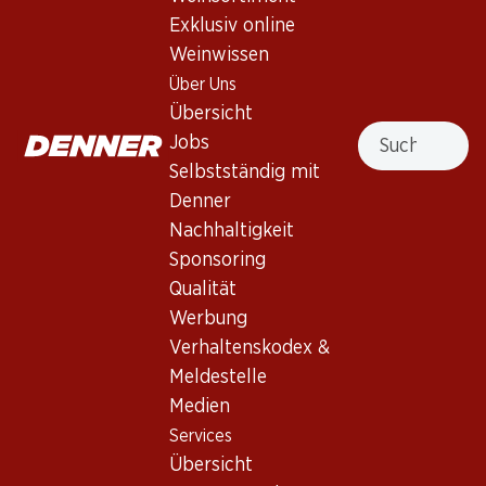
5.0
(17)
Exklusiv online
Gran Appasso Susumaniello
Weinwissen
Puglia IGP
Über Uns
Übersicht
Rotwein
,
Italien
,
Apulien
Suche
Jobs
Dunkles, tiefes Granatrot. Intensive Aromen von
Selbstständig mit
getrockneten Zwetschgen und Feigen. Am Gaumen sehr voll
Denner
und mit runden Tanninen. Faszinierender, fruchtsüsser und
Nachhaltigkeit
lang anhaltender Abgang.
Sponsoring
Qualität
Nicht lieferbar
Werbung
Verhaltenskodex &
Meldestelle
Medien
Services
Wissenswertes
Übersicht