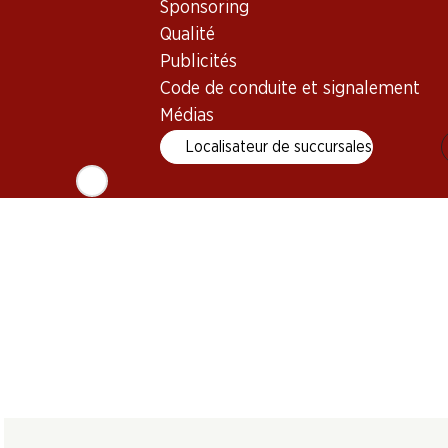
Legón Crianza
Tenute Rosse
Sponsoring
Anima Negra ÀN/2
Ribera del Duero
Linda Bolghe
IGP Illes Balears
Qualité
DO
2021
2023
2022
(69)
Publicités
(42)
Code de conduite et signalement
Médias
Localisateur de succursales