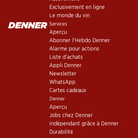
Exclusivité web !
Exclusivement en ligne
Le monde du vin
Services
161.70
59.40
119.70
Bouteille: 26.95
Bouteille: 9.90
Bouteille: 19.95
Aperçu
Château Faugères
Trapiche Vineyards
Barbanera Gi
Abonner l'Hebdo Denner
Saint-Émilion Grand
Malbec
80° Annivers
Cru Classé AOC
Rosso Toscan
Alarme pour actions
2023
2024
2022
(3)
Liste d'achats
Appli Denner
Newsletter
WhatsApp
Cartes cadeaux
Denner
Aperçu
Exclusivité web !
Jobs chez Denner
Indépendant grâce à Denner
75.–
101.70
129.–
Durabilité
Bouteille: 12.50
Bouteille: 16.95
Bouteille: 21.50