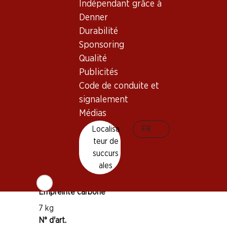
Indépendant grâce à
Denner
Durabilité
Bon à savoir
Sponsoring
Qualité
Cépage
Publicités
Tempranillo
Code de conduite et
Type de vin
signalement
Vin rouge
Médias
Maturité
Localisa
FR
4–8 ans
teur de
succurs
Température de dégustation
ales
16–18 °C
Empreinte carbone
7 kg
N° d'art.