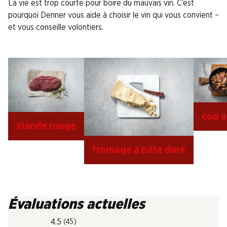
La vie est trop courte pour boire du mauvais vin. C’est
pourquoi Denner vous aide à choisir le vin qui vous convient –
et vous conseille volontiers.
coq a
viande rouge
fromage à pâte dure
Évaluations actuelles
4.5
(45)