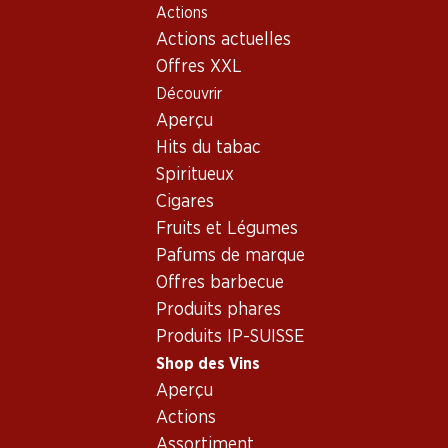
Actions
Table Of Content
Home
Shop des Vins
Vins/champagnes
Aller au contenu principal
Aller à la table des matières
Aller au menu principal
Actions actuelles
Vin rouge
Espagne
Rioja
Coto de Imaz Reserva Rioja DOCa
Offres XXL
Découvrir
Aperçu
Hits du tabac
Spiritueux
Cigares
Fruits et Légumes
Pafums de marque
Offres barbecue
Produits phares
Produits IP-SUISSE
Shop des Vins
Aperçu
Recto
Verso
Emballage
Actions
Assortiment