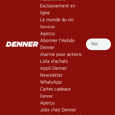
4.5
(45)
Exclusivement en
Coto de Imaz Reserva Rioja
ligne
DOCa
Le monde du vin
Services
Vin rouge
,
Espagne
,
Rioja
, 2021
Aperçu
Robe rubis foncé aux reflets tuilés. Nez aux arômes de fruits
Recherche
Abonner l'Hebdo
rouges mûrs, avec des notes de vanille et toastées
Denner
provenant de l’élevage en barrique. Bouche pleine aux tanins
Alarme pour actions
ronds et moelleux, finale persistante.
Liste d'achats
Appli Denner
83.70
Newsletter
WhatsApp
Prix par pièce: 13.95
à 6 x 75 cl
Cartes cadeaux
Denner
Livrable
Aperçu
Jobs chez Denner