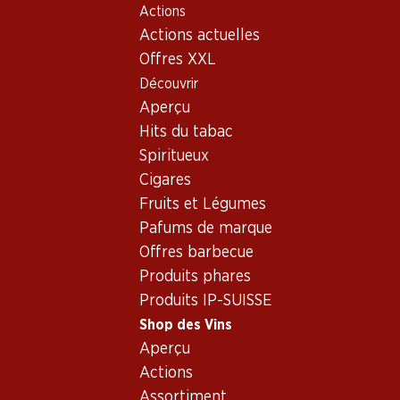
Actions
Table Of Content
Home
Shop des Vins
Vins/champagnes
Aller au contenu principal
Aller à la table des matières
Aller au menu principal
Actions actuelles
Vin rouge
Chili
Central Valley
Concha y Toro Casillero del Diablo Cabernet Sauvignon
Offres XXL
Reserva
Découvrir
Aperçu
Hits du tabac
Spiritueux
Cigares
Fruits et Légumes
Pafums de marque
Offres barbecue
Produits phares
Produits IP-SUISSE
Shop des Vins
Aperçu
Actions
Recto
Verso
Emballage
Assortiment