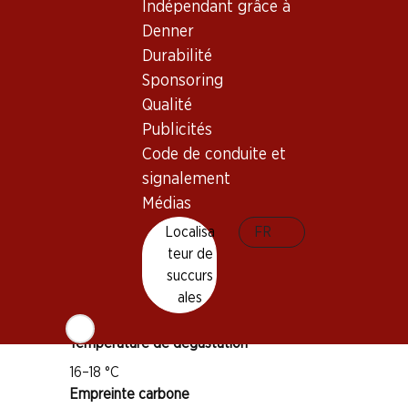
Indépendant grâce à
Denner
Durabilité
Sponsoring
Qualité
Bon à savoir
Publicités
Code de conduite et
Cépage
signalement
Cabernet Sauvignon
Médias
Type de vin
Localisa
FR
Vin rouge
teur de
Maturité
succurs
1–5 ans
ales
Température de dégustation
16–18 °C
Empreinte carbone