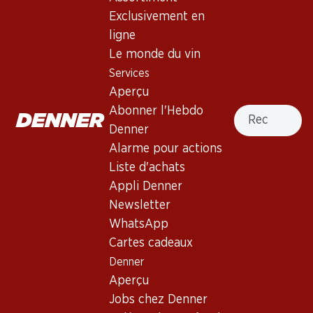
Exclusivement en
4.5
(19)
ligne
Concha y Toro Casillero del
Le monde du vin
Diablo Cabernet Sauvignon
Services
Reserva
Aperçu
Recherche
Abonner l'Hebdo
Vin rouge
,
Chili
,
Central Valley
, 2023
Denner
Robe pourpre dense. Au nez parfum de Crème de cassis,
Alarme pour actions
densément tassée avec des arômes de cerise rouge et de
Liste d'achats
bois de cèdre. Bouche puissante et ronde, riche en tanins
Appli Denner
moelleux et finale très persistante.
Newsletter
WhatsApp
58.80
Cartes cadeaux
Denner
Prix par pièce: 9.80
à 6 x 75 cl
Aperçu
Jobs chez Denner
Livrable