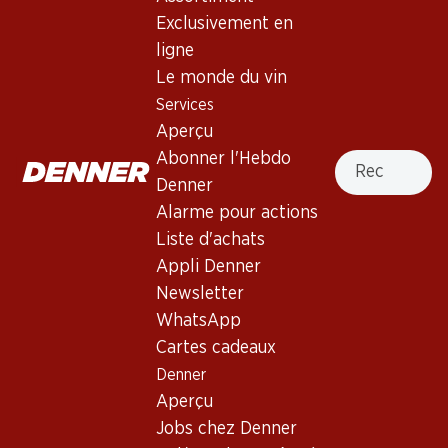
4.5
(133)
Exclusivement en
Edizione Cinque Autoctoni Vino
ligne
da Tavola
Le monde du vin
Services
Vin rouge
,
Italie
,
différentes régions
Aperçu
Robe pourpre foncé intense. Nez corsé aux arômes
Recherche
Abonner l'Hebdo
complexes de cerises noires, de pruneaux et de cassis, avec
Denner
des notes d’épices et de vanille. Bouche pleine aux tanins
Alarme pour actions
moelleux et ronds. Finale très persistante.
Liste d'achats
Appli Denner
167.70
Newsletter
WhatsApp
Prix par pièce: 27.95
à 6 x 75 cl
Cartes cadeaux
Denner
Livrable
Aperçu
Jobs chez Denner