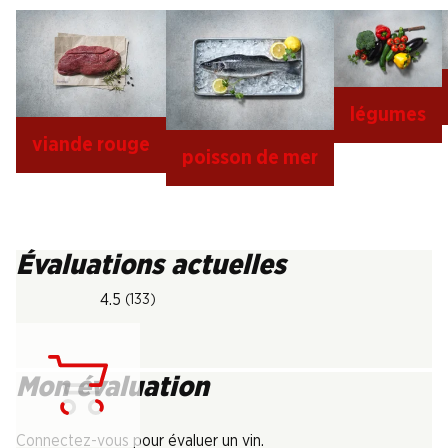
légumes
viande rouge
poisson de mer
Évaluations actuelles
4.5
(133)
Mon évaluation
Chargement...
Connectez-vous pour évaluer un vin.