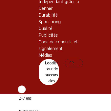
Indépendant grâce à
Denner
Durabilité
Bon à savoir
Sponsoring
Qualité
Cépage
Publicités
Primitivo
Code de conduite et
Negroamaro
signalement
Sangiovese
Médias
Montepulciano
Localisa
FR
teur de
Malvasia Nera
succurs
Type de vin
ales
Vin rouge
Maturité
2–7 ans