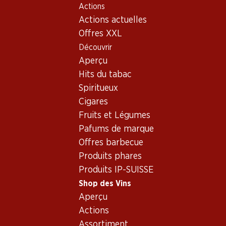
Actions
Table Of Content
Home
Shop des Vins
Vins/champagnes
Aller au contenu principal
Aller à la table des matières
Aller au menu principal
Actions actuelles
Vin rouge
Italie
différentes régions
Edizione Cinque Autoctoni Vino da Tavola
Offres XXL
Découvrir
Aperçu
Hits du tabac
Spiritueux
Cigares
Fruits et Légumes
Pafums de marque
Offres barbecue
Produits phares
Produits IP-SUISSE
Shop des Vins
Aperçu
Recto
Verso
Emballage
Actions
Assortiment