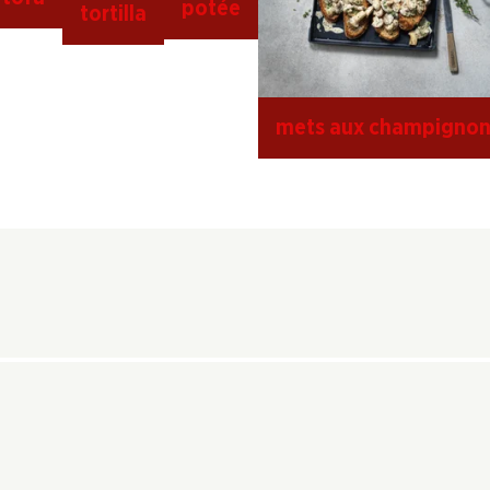
potée
tortilla
mets aux champignon