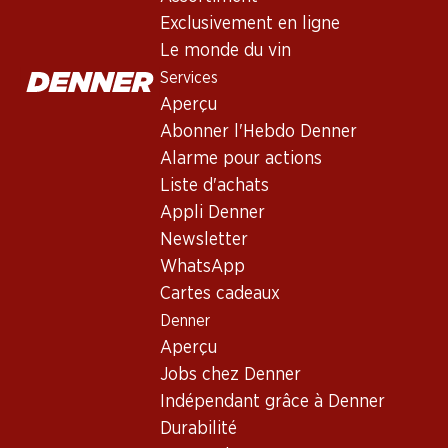
Viña Mayor Reserva Ribera del D
Exclusivement en ligne
Vin rouge
,
Espagne
,
Ribera del Duero
, 2020
Le monde du vin
Robe rouge vif intense. Nez corsé de fruits noirs mûrs, avec de
Services
Aperçu
Abonner l'Hebdo Denner
111.–
Alarme pour actions
Prix par pièce: 18.50
Liste d'achats
à 6 x 75 cl
Appli Denner
Livrable
Newsletter
WhatsApp
Cartes cadeaux
Denner
Aperçu
Bon à savoir
Jobs chez Denner
Indépendant grâce à Denner
Cépage
Durabilité