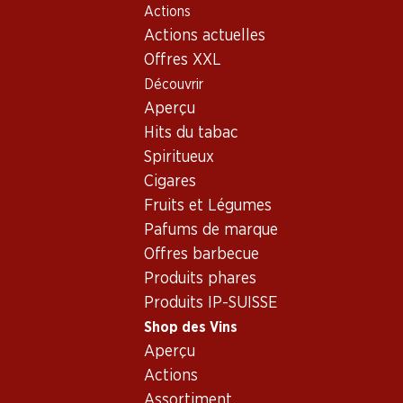
Actions
Table Of Content
Home
Shop des Vins
Vins/champagnes
Vin rouge
Aller au contenu principal
Aller à la table des matières
Aller au menu principal
Actions actuelles
Offres XXL
Découvrir
Aperçu
Hits du tabac
Spiritueux
Cigares
Fruits et Légumes
Pafums de marque
Offres barbecue
Produits phares
Produits IP-SUISSE
Shop des Vins
Aperçu
4.0
(70)
Actions
Assortiment