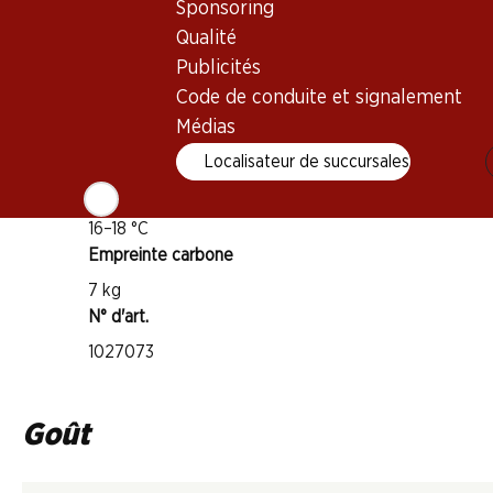
Sponsoring
Tempranillo
Type de vin
Qualité
Publicités
Vin rouge
Code de conduite et signalement
Maturité
Médias
4–10 ans
Localisateur de succursales
Température de dégustation
16–18 °C
Empreinte carbone
7 kg
N° d'art.
1027073
Goût