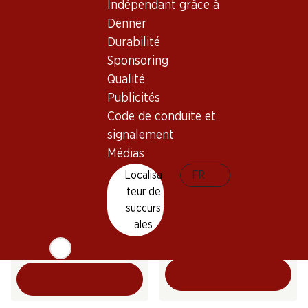
Indépendant grâce à
(26)
2025
Denner
(224)
Durabilité
Sponsoring
* Comparaison concurrentielle
Qualité
Publicités
Code de conduite et
signalement
Médias
30%
Localisa
FR
69.–
au lieu de 99.90
35.70
Bouteille: 11.50 au lieu de 16.65
Bouteille: 5.95
teur de
Yvorne Grand Cru Terravin
Vallonnette AOC La Côte
succurs
AOC Chablais
2025
ales
2024
(75)
(70)