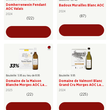
Domherrenwein Fendant
Badoux Murailles Blanc AOC
AOC Valais
2024
2024
(87)
(122)
33%
35.70
59.70
au lieu de 53.70
Bouteille: 5.95 au lieu de 8.95
Bouteille: 9.95
Domaine de la Maison
Domaine de Valmont Blanc
Blanche Morges AOC La
Grand Cru Morges AOC La
Côte
Côte
2025
2024
(22)
(225)