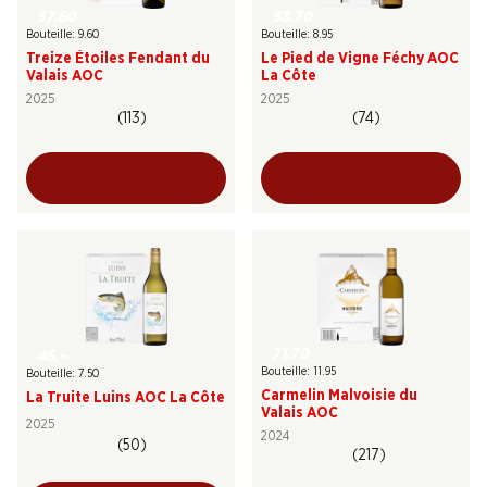
57.60
53.70
Bouteille: 9.60
Bouteille: 8.95
Treize Étoiles Fendant du
Le Pied de Vigne Féchy AOC
Valais AOC
La Côte
2025
2025
(113)
(74)
71.70
45.–
Bouteille: 11.95
Bouteille: 7.50
Carmelin Malvoisie du
La Truite Luins AOC La Côte
Valais AOC
2025
2024
(50)
(217)