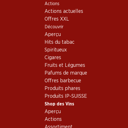
Actions
Table Of Content
Home
Shop des Vins
Vins/champagnes
Rosé
Aller au contenu principal
Aller à la table des matières
Aller au menu principal
Actions actuelles
Suisse
Rosé_old - Suisse
Offres XXL
Découvrir
Suisse
Aperçu
Hits du tabac
Spiritueux
36%
Cigares
41.70
95.70
au lieu de 65.70
Fruits et Légumes
Bouteille: 6.95 au lieu de 10.95
Bouteille: 15.95
Œil-de-Perdrix Chamoson
Jean-René Germanier
Pafums de marque
du Valais AOC
Johannisberg Chamoson
Offres barbecue
AOC Valais
2025
2025
(108)
(66)
Produits phares
Produits IP-SUISSE
Shop des Vins
Aperçu
Actions
Assortiment