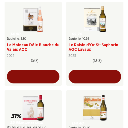
34.80
65.70
Bouteille: 5.80
Bouteille: 10.95
Le Moineau Dôle Blanche du
Le Raisin d’Or St-Saphorin
Valais AOC
AOC Lavaux
2025
2025
(50)
(130)
31%
39.95
au lieu de 58.50
134.40
Bouteille: 6.70 au lieu de 9.75
Bouteille: 22.40