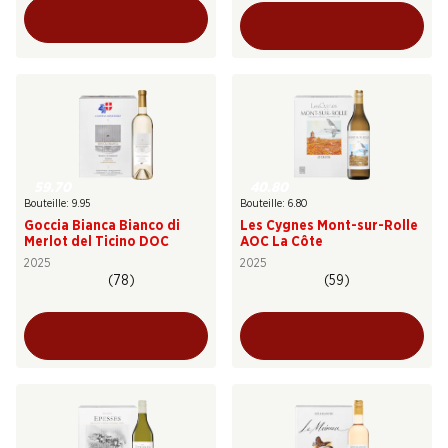
59.70
40.80
Bouteille: 9.95
Bouteille: 6.80
Goccia Bianca Bianco di
Les Cygnes Mont-sur-Rolle
Merlot del Ticino DOC
AOC La Côte
2025
2025
(78)
(59)