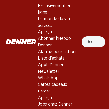
Exclusivement en
ligne
71.70
Le monde du vin
41.70
Bouteille: 11.95
Bouteille: 6.95
Services
Carmelin Petite Arvine du
Œil-de-Perdrix du Valais
Valais AOC
Aperçu
AOC
2025
2025
Recherche
Abonner l'Hebdo
(331)
(150)
Denner
Alarme pour actions
Liste d'achats
Appli Denner
Newsletter
WhatsApp
Cartes cadeaux
28%
25%
Denner
51.–
49.20
au lieu de 71.70
*
au lieu de 65.70
Aperçu
Bouteille: 8.50
*
Bouteille: 8.20 au lieu de 10.95
Heldenrosé du Valais AOC
Carmelin Heida du Valais
Jobs chez Denner
AOC
2025