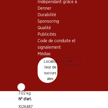
Indépendant grâce à
Denner
Bon à savoir
Durabilité
Sponsoring
Cépage
Qualité
Chasselas
Publicités
Type de vin
Code de conduite et
Vin blanc
signalement
Maturité
Médias
1–3 ans
Localisa
FR
teur de
Température de dégustation
succurs
ales
10–12 °C
Empreinte carbone
7.02 kg
N° d'art.
1026487