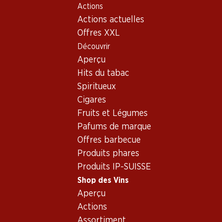
Actions
Table Of Content
Home
Shop des Vins
Vins/champagnes
Aller au contenu principal
Aller à la table des matières
Aller au menu principal
Actions actuelles
Vin blanc
Suisse
Vaud
Les Cygnes Mont-sur-Rolle AOC La Côte
Offres XXL
Découvrir
Aperçu
Hits du tabac
Spiritueux
Cigares
Fruits et Légumes
Pafums de marque
Offres barbecue
Produits phares
Produits IP-SUISSE
Shop des Vins
Aperçu
Recto
Verso
Emballage
Actions
Assortiment