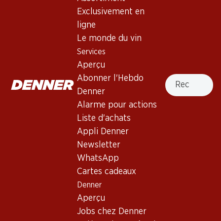
4.0
(59)
Exclusivement en
Les Cygnes Mont-sur-Rolle AOC
ligne
La Côte
Le monde du vin
Services
Vin blanc
,
Suisse
,
Vaud
, 2025
Aperçu
Robe jaune pâle avec des reflets verts. Nez d’ananas
Recherche
Abonner l'Hebdo
accompagné d’une note florale. Moyennement corsé. Finale
Denner
fraîche, fruitée et minérale.
Alarme pour actions
Liste d'achats
40.80
Appli Denner
Newsletter
Prix par pièce: 6.80
WhatsApp
à 6 x 70 cl
Cartes cadeaux
Livrable
Denner
Aperçu
Jobs chez Denner