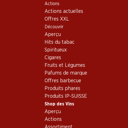
Actions
Table Of Content
Home
Shop des Vins
Vins/champagnes
Aller au contenu principal
Aller à la table des matières
Aller au menu principal
Actions actuelles
Vin blanc
Suisse
Valais
Carmelin Malvoisie du Valais AOC
Offres XXL
Découvrir
Aperçu
Hits du tabac
Spiritueux
Cigares
Fruits et Légumes
Pafums de marque
Offres barbecue
Produits phares
Produits IP-SUISSE
Shop des Vins
Aperçu
Recto
Verso
Emballage
Actions
Assortiment