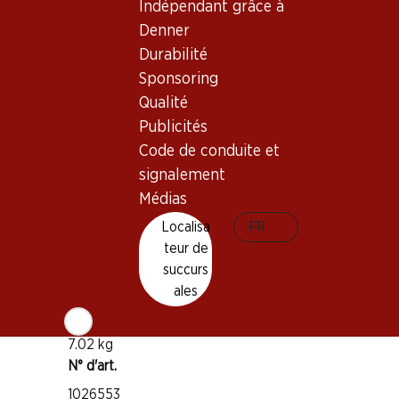
Indépendant grâce à
Denner
Bon à savoir
Durabilité
Sponsoring
Cépage
Qualité
Malvoisie (Pinot Gris)
Publicités
Type de vin
Code de conduite et
Vin blanc
signalement
Maturité
Médias
1–3 ans
Localisa
FR
teur de
Température de dégustation
succurs
ales
10–12 °C
Empreinte carbone
7.02 kg
N° d'art.
1026553