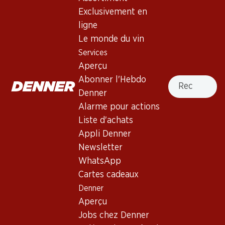
4.5
(217)
Exclusivement en
Carmelin Malvoisie du Valais
ligne
AOC
Le monde du vin
Services
Vin blanc
,
Suisse
,
Valais
, 2024
Aperçu
Robe jaune paille. Bouquet floral et vigoureux, évoquant les
Recherche
Abonner l'Hebdo
abricots et la cire d’abeilles. Moelleux et rond en bouche.
Denner
Finale harmonieuse et équilibrée.
Alarme pour actions
Liste d'achats
71.70
Appli Denner
Newsletter
Prix par pièce: 11.95
WhatsApp
à 6 x 75 cl
Cartes cadeaux
Livrable
Denner
Aperçu
Jobs chez Denner