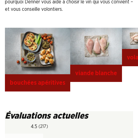
pourquoi Denner vous aide à choisir le vin qui vous convient –
et vous conseille volontiers.
vola
viande blanche
bouchées apéritives
Évaluations actuelles
4.5
(217)