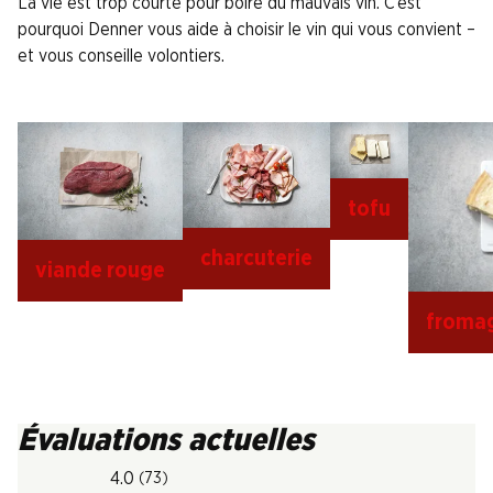
La vie est trop courte pour boire du mauvais vin. C’est
pourquoi Denner vous aide à choisir le vin qui vous convient –
et vous conseille volontiers.
tofu
charcuterie
viande rouge
fromag
Évaluations actuelles
4.0
(73)