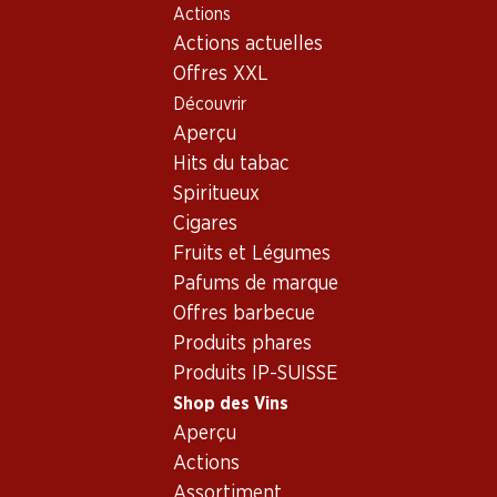
Actions
Table Of Content
Home
Shop des Vins
Vins/champagnes
Aller au contenu principal
Aller à la table des matières
Aller au menu principal
Actions actuelles
Vin rouge
Suisse
Schaffhouse
Hallauer Blauburgunder AOC Schaffhausen
Offres XXL
Découvrir
Aperçu
Hits du tabac
Spiritueux
Cigares
Fruits et Légumes
Pafums de marque
Offres barbecue
Produits phares
Produits IP-SUISSE
Shop des Vins
Aperçu
Recto
Verso
Emballage
Actions
Assortiment