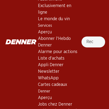
4.0
(73)
Exclusivement en
Hallauer Blauburgunder AOC
ligne
Schaffhausen
Le monde du vin
Services
Vin rouge
,
Suisse
,
Schaffhouse
, 2025
Aperçu
Robe grenat foncé. Nez intense de baies rouges. Prélude
Recherche
Abonner l'Hebdo
vigoureux. Bouche aromatique et minérale.
Denner
Alarme pour actions
53.40
Liste d'achats
Appli Denner
Prix par pièce: 8.90
Newsletter
à 6 x 70 cl
WhatsApp
Livrable
Cartes cadeaux
Denner
Aperçu
Jobs chez Denner