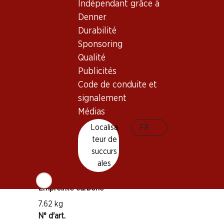
Indépendant grâce à
Bon à savoir
Denner
Durabilité
Cépage
Sponsoring
Pinot Noir
Qualité
Type de vin
Publicités
Vin rouge
Code de conduite et
Maturité
signalement
1–3 ans
Médias
IP-Suisse
Localisa
FR
teur de
succurs
Température de dégustation
ales
14–16 °C
Empreinte carbone
7.62 kg
N° d'art.