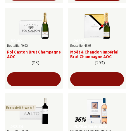
119.40
281.70
Bouteille: 19.90
Bouteille: 46.95
Pol Caston Brut Champagne
Moët & Chandon Impérial
AOC
Brut Champagne AOC
(113)
(293)
Exclusivité web !
36%
41.70
au lieu de 65.70
257.70