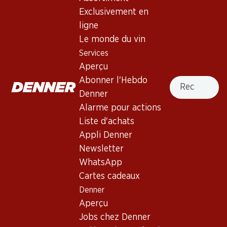
Exclusivement en
ligne
55.20
59.70
Bouteille: 9.20
Bouteille: 9.95
Le monde du vin
Gewürztraminer Cuvée
Epicuro Bianco
Services
Réserve d’Alsace AOC
Chardonnay/Fiano Puglia
IGP
Aperçu
2025
2025
(311)
(376)
Recherche
Abonner l'Hebdo
Denner
Alarme pour actions
Liste d'achats
Appli Denner
Newsletter
WhatsApp
Cartes cadeaux
95.70
155.70
Denner
Bouteille: 15.95
Bouteille: 25.95
Aperçu
Jean-René Germanier
Colligny Brut Champagne
Johannisberg Chamoson
AOC
Jobs chez Denner
AOC Valais
2025
(255)