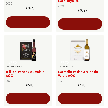
Catalunya DO
2025
2019
(267)
(402)
41.70
71.70
Bouteille: 6.95
Bouteille: 11.95
Œil-de-Perdrix du Valais
Carmelin Petite Arvine du
AOC
Valais AOC
2025
2025
(150)
(331)