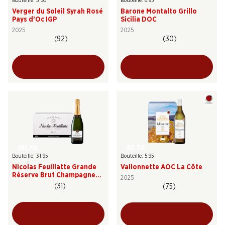
Bouteille: 3.50
Bouteille: 6.95
Verger du Soleil Syrah Rosé
Barone Montalto Grillo
Pays d’Oc IGP
Sicilia DOC
2025
2025
(92)
(30)
35.70
191.70
Bouteille: 5.95
Bouteille: 31.95
Vallonnette AOC La Côte
Nicolas Feuillatte Grande
Réserve Brut Champagne
2025
AOC
(31)
(75)