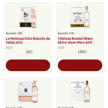
34.80
59.70
Bouteille: 5.80
Bouteille: 9.95
Le Moineau Dôle Blanche du
Château Bonnet Blanc
Valais AOC
Entre-deux-Mers AOC
2025
2025
(50)
(390)
21.–
41.70