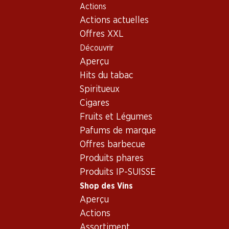
Actions
Table Of Content
Home
Shop des Vins
Vins/champagnes
Rosé
Aller au contenu principal
Aller à la table des matières
Aller au menu principal
Actions actuelles
Rosé
Offres XXL
Découvrir
Aperçu
Hits du tabac
Spiritueux
47.70
51.–
Cigares
Bouteille: 7.95
Bouteille: 8.50
Fruits et Légumes
Céline Rosé Côtes de
Porta Leone Extra Dry
Provence AOC
Prosecco Superiore
Pafums de marque
Valdobbiadene DOCG
2025
(82)
Offres barbecue
(28)
Produits phares
Produits IP-SUISSE
Shop des Vins
Aperçu
Actions
Assortiment