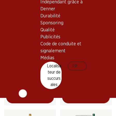
Indépendant grâce à
(66)
Denner
Durabilité
Sponsoring
Qualité
Publicités
Code de conduite et
signalement
30%
Médias
56.70
69.–
au lieu de 99.90
Bouteille: 9.45
Bouteille: 11.50 au lieu de 16.65
Localisa
FR
Venta Mazarrón Verdejo
Yvorne Grand Cru Terravin
teur de
Rueda DO
AOC Chablais
succurs
2025
2024
(175)
(69)
ales