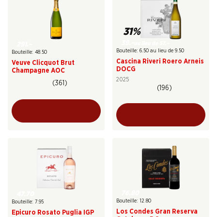
31%
39.–
au lieu de 57.–
291.–
Bouteille: 6.50 au lieu de 9.50
Bouteille: 48.50
Cascina Riveri Roero Arneis
Veuve Clicquot Brut
DOCG
Champagne AOC
2025
(361)
(196)
76.80
47.70
Bouteille: 12.80
Bouteille: 7.95
Los Condes Gran Reserva
Epicuro Rosato Puglia IGP