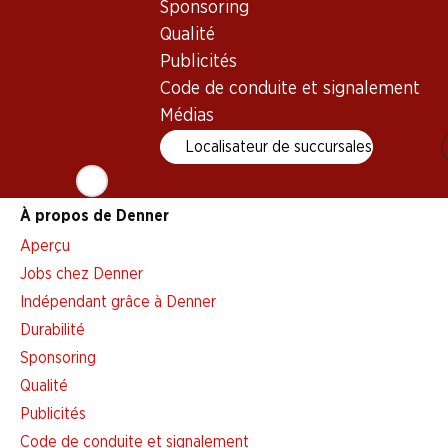
Sponsoring
Alarme pour actions
Qualité
Liste d'achats
Publicités
Appli Denner
Code de conduite et signalement
Newsletter
Médias
WhatsApp
Localisateur de succursales
Cartes cadeaux
À propos de Denner
Aperçu
Jobs chez Denner
Indépendant grâce à Denner
Durabilité
Sponsoring
Qualité
Publicités
Code de conduite et signalement