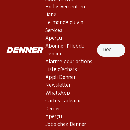
4.5
(15)
Exclusivement en
Montepulciano d’Abruzzo DOC
ligne
Le monde du vin
Vin rouge
,
Italie
,
les Abruzzes
, 2024
Services
Robe rubis profond. Nez de baies noires. Prélude moelleux.
Aperçu
Bouche fruitée et bien structurée. Finale moyennement
Recherche
Abonner l'Hebdo
persistante.
Denner
Alarme pour actions
13.50
Liste d'achats
Appli Denner
Prix par pièce: 2.25
à 6 x 50 cl
Newsletter
Petite bouteille : 50 cl
WhatsApp
Livrable
Cartes cadeaux
Denner
Aperçu
Jobs chez Denner