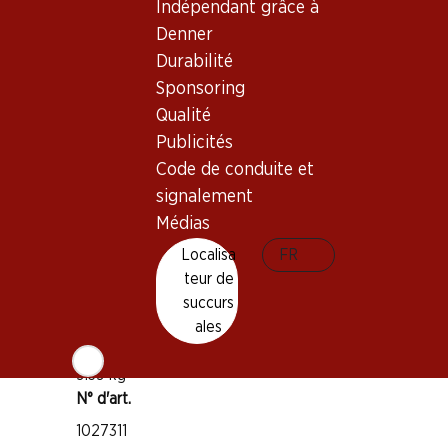
Indépendant grâce à
Bon à savoir
Denner
Durabilité
Sponsoring
Cépage
Qualité
Montepulciano
Publicités
Type de vin
Code de conduite et
Vin rouge
signalement
Maturité
Médias
1–2 ans
Localisa
FR
teur de
Température de dégustation
succurs
15–17 °C
ales
Empreinte carbone
9.39 kg
N° d'art.
1027311