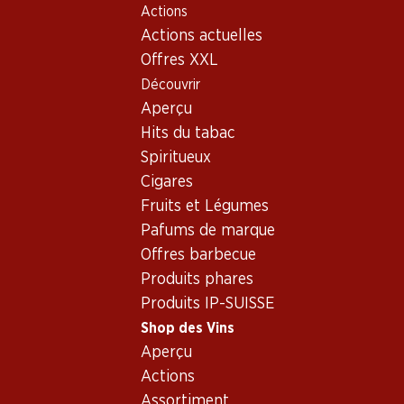
Actions
Table Of Content
Home
Shop des Vins
Vins/champagnes
Aller au contenu principal
Aller à la table des matières
Aller au menu principal
Actions actuelles
Vin rouge
Italie
les Abruzzes
Montepulciano d’Abruzzo DOC
Offres XXL
Découvrir
Aperçu
Hits du tabac
Spiritueux
Cigares
Fruits et Légumes
Pafums de marque
Offres barbecue
Produits phares
Produits IP-SUISSE
Shop des Vins
Aperçu
Recto
Verso
Emballage
Actions
Assortiment