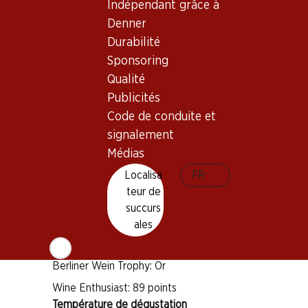
Indépendant grâce à
Denner
Durabilité
Bon à savoir
Sponsoring
Qualité
Cépage
Publicités
Montepulciano
Code de conduite et
Type de vin
signalement
Vin rouge
Médias
Maturité
Localisa
FR
2–6 ans
teur de
succurs
Distinctions
ales
Mundus Vini: Grand Gold
Berliner Wein Trophy: Or
Wine Enthusiast: 89 points
Température de dégustation