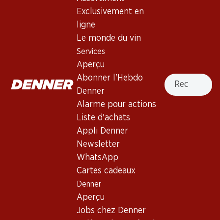
3.5
(5)
Exclusivement en
Fantini Montepulciano
ligne
d’Abruzzo DOC
Le monde du vin
Services
Vin rouge
,
Italie
,
les Abruzzes
, 2022
Aperçu
Robe rubis aux reflets grenat. Nez intense, persistant et
Recherche
Abonner l'Hebdo
fruité, avec un fort arôme de baies des bois. Bouche pleine,
Denner
bien équilibrée, aux tanins moelleux. Finale persistante avec
Alarme pour actions
une douceur fruitée.
Liste d'achats
Appli Denner
59.70
Newsletter
WhatsApp
Prix par pièce: 9.95
à 6 x 75 cl
Cartes cadeaux
Denner
Livrable
Aperçu
Jobs chez Denner