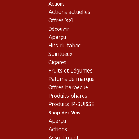
Actions
Table Of Content
Home
Shop des Vins
Vins/champagnes
Aller au contenu principal
Aller à la table des matières
Aller au menu principal
Actions actuelles
Vin rouge
Italie
les Abruzzes
Fantini Montepulciano d’Abruzzo DOC
Offres XXL
Découvrir
Aperçu
Hits du tabac
Spiritueux
Cigares
Fruits et Légumes
Pafums de marque
Offres barbecue
Produits phares
Produits IP-SUISSE
Shop des Vins
Aperçu
Recto
Verso
Emballage
Actions
Assortiment