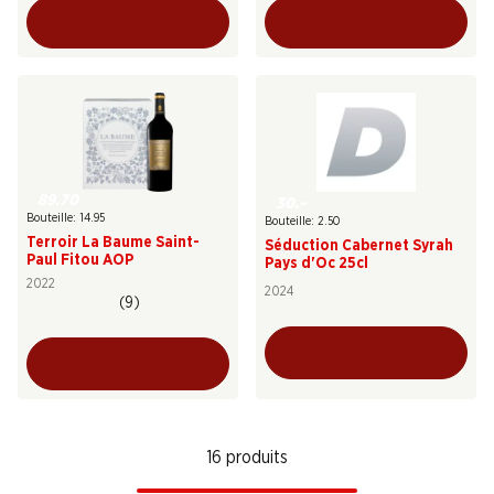
89.70
30.–
Bouteille: 14.95
Bouteille: 2.50
Terroir La Baume Saint-
Séduction Cabernet Syrah
Paul Fitou AOP
Pays d'Oc 25cl
2022
2024
(9)
16 produits