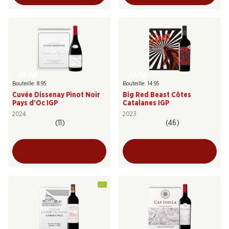
53.70
89.70
Bouteille: 8.95
Bouteille: 14.95
Cuvée Dissenay Pinot Noir
Big Red Beast Côtes
Pays d’Oc IGP
Catalanes IGP
2024
2023
(11)
(46)