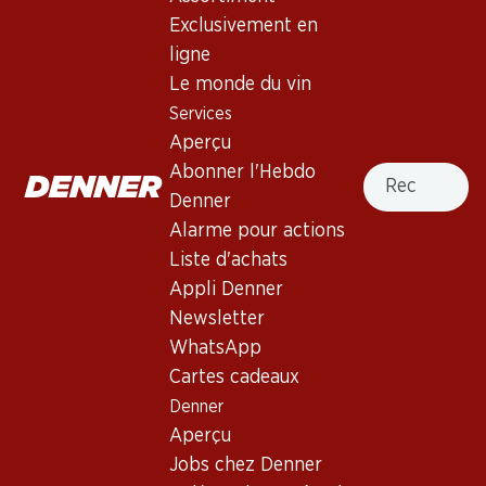
Exclusivement en
ligne
Le monde du vin
Services
27.30
14.70
Aperçu
Bouteille: 4.55
Bouteille: 2.45
Séduction Cabernet/Syrah
JP. Chenet Cabernet/Syrah
Recherche
Abonner l'Hebdo
Pays d’Oc IGP
Pays d’Oc IGP
Denner
2024
2024
(187)
Alarme pour actions
Liste d'achats
Appli Denner
Newsletter
WhatsApp
Cartes cadeaux
Denner
Aperçu
53.70
23.70
Jobs chez Denner
Bouteille: 8.95
Bouteille: 3.95