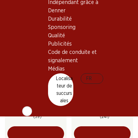
Indépendant grâce à
Château Remaury Grande
Verger du Soleil Cabernet
Réserve Minervois AOP
Sauvignon/Syrah Pays d’Oc
Denner
IGP
2024
2024
Durabilité
(96)
(58)
Sponsoring
Qualité
Publicités
Code de conduite et
signalement
Médias
Localisa
FR
teur de
17.70
41.70
succurs
Bouteille: 2.95
Bouteille: 6.95
Ombres Bleues
JP. Chenet Cabernet/Syrah
ales
Grenache/Merlot Pays d’Oc
Pays d’Oc IGP
IGP
2025
2024
(39)
(241)