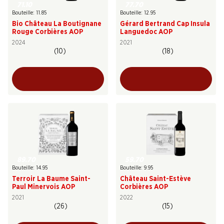
71.10
77.70
Bouteille: 11.85
Bouteille: 12.95
Bio Château La Boutignane
Gérard Bertrand Cap Insula
Rouge Corbières AOP
Languedoc AOP
2024
2021
(10)
(18)
89.70
59.70
Bouteille: 14.95
Bouteille: 9.95
Terroir La Baume Saint-
Château Saint-Estève
Paul Minervois AOP
Corbières AOP
2021
2022
(26)
(15)