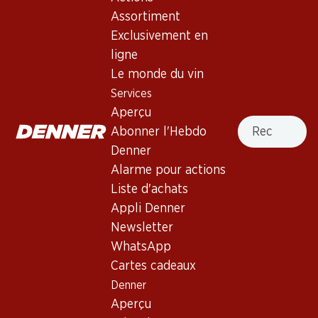
3.5
(39)
Assortiment
Ombres Bleues Grenache/Merlot
Exclusivement en
Pays d’Oc IGP
ligne
Le monde du vin
Vin rouge
,
France
,
Languedoc-Roussillon
, 2025
Services
Robe pourpre foncé. Nez de prunes, de mûres et de banane
Aperçu
Recherche
séchée. Bouche pleine, moelleuse et très aromatique.
Abonner l'Hebdo
Denner
17.70
Alarme pour actions
Liste d'achats
Prix par pièce: 2.95
Appli Denner
à 6 x 75 cl
Newsletter
Disponibilité limitée
WhatsApp
Cartes cadeaux
Denner
Aperçu