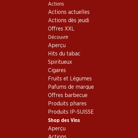
Actions
Table Of Content
Home
Shop des Vins
Vins/champagnes
Aller au contenu principal
Aller à la table des matières
Aller au menu principal
Actions actuelles
Vin rouge
France
Languedoc-Roussillon
Ombres Bleues Grenache/Merlot Pays d’Oc IGP
Actions dès jeudi
Offres XXL
Découvrir
Aperçu
Hits du tabac
Spiritueux
Cigares
Fruits et Légumes
Pafums de marque
Offres barbecue
Produits phares
Produits IP-SUISSE
Shop des Vins
Recto
Verso
Emballage
Aperçu
Actions