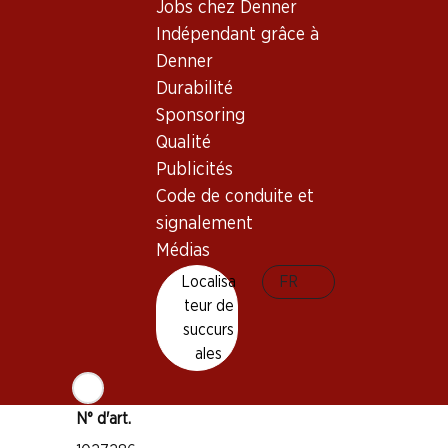
Jobs chez Denner
Bon à savoir
Indépendant grâce à
Denner
Cépage
Durabilité
Grenache
Sponsoring
Merlot
Qualité
Type de vin
Publicités
Code de conduite et
Vin rouge
Maturité
signalement
Médias
2–4 ans
Localisa
FR
teur de
Température de dégustation
succurs
16–18 °C
ales
Empreinte carbone
6.06 kg
N° d'art.