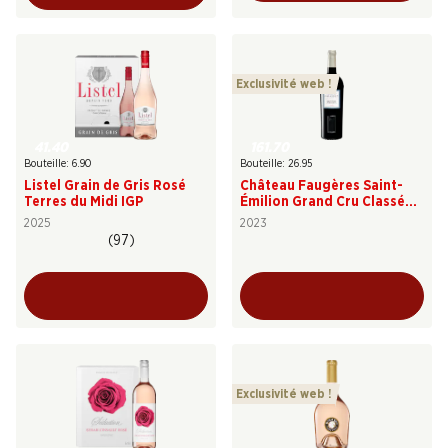
Exclusivité web !
41.40
161.70
Bouteille: 6.90
Bouteille: 26.95
Listel Grain de Gris Rosé
Château Faugères Saint-
Terres du Midi IGP
Émilion Grand Cru Classé
AOC
2025
2023
(97)
Exclusivité web !