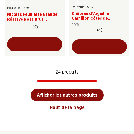
119.70
257.70
Bouteille: 19.95
Bouteille: 42.95
Château d'Aiguilhe
Nicolas Feuillatte Grande
Castillon Côtes de
Réserve Rosé Brut
Bordeaux AOC
Champagne AOC
2018
(3)
(4)
24 produits
Afficher les autres produits
Haut de la page