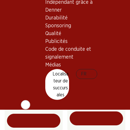
Indépendant grâce à
Entre-deux-Mers AOC
Réserve Brut Champagne
AOC
Denner
2025
(31)
(390)
Durabilité
Sponsoring
Qualité
Publicités
Code de conduite et
signalement
Médias
Localisa
FR
21.–
119.40
teur de
Bouteille: 3.50
Bouteille: 19.90
succurs
Verger du Soleil Syrah Rosé
Pol Caston Brut Champagne
Pays d’Oc IGP
AOC
ales
2025
(113)
(92)