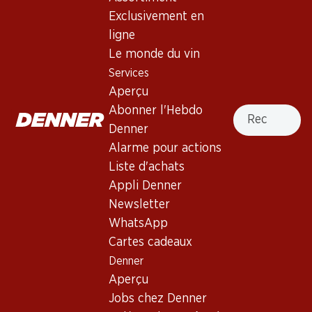
Exclusivement en
ligne
Le monde du vin
Services
155.70
291.–
Aperçu
Bouteille: 25.95
Bouteille: 48.50
Colligny Brut Champagne
Veuve Clicquot Brut
Recherche
Abonner l'Hebdo
AOC
Champagne AOC
Denner
(255)
(361)
Alarme pour actions
Liste d'achats
Appli Denner
Newsletter
WhatsApp
Cartes cadeaux
Denner
Aperçu
59.70
191.70
Bouteille: 9.95
Bouteille: 31.95
Jobs chez Denner
Château Bonnet Blanc
Nicolas Feuillatte Grande