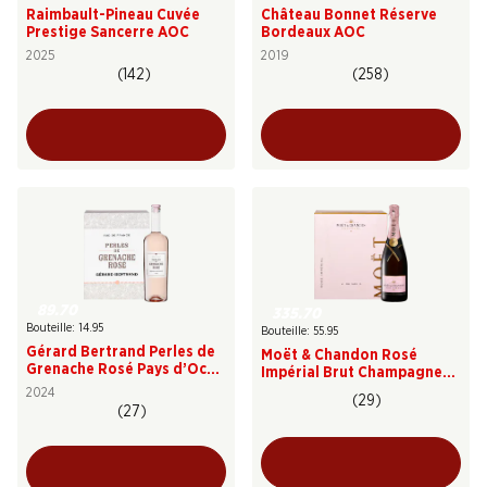
Raimbault-Pineau Cuvée
Château Bonnet Réserve
Prestige Sancerre AOC
Bordeaux AOC
2025
2019
(142)
(258)
89.70
335.70
Bouteille: 14.95
Bouteille: 55.95
Gérard Bertrand Perles de
Moët & Chandon Rosé
Grenache Rosé Pays d’Oc
Impérial Brut Champagne
IGP
AOC
2024
(29)
(27)