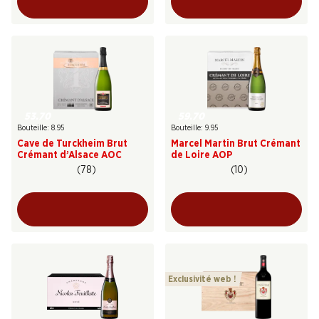
53.70
59.70
Bouteille: 8.95
Bouteille: 9.95
Cave de Turckheim Brut
Marcel Martin Brut Crémant
Crémant d’Alsace AOC
de Loire AOP
(78)
(10)
Exclusivité web !