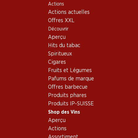
Actions
Table Of Content
Home
Shop des Vins
Vins/champagnes
Rosé
Aller au contenu principal
Aller à la table des matières
Aller au menu principal
Actions actuelles
France
différentes régions
Rosé_old - Origine: France,
Offres XXL
Découvrir
différentes régions
France
Aperçu
Hits du tabac
Spiritueux
Cigares
Fruits et Légumes
47.70
55.20
Pafums de marque
Bouteille: 7.95
Bouteille: 9.20
Offres barbecue
Céline Rosé Côtes de
Gewürztraminer Cuvée
Provence AOC
Réserve d’Alsace AOC
Produits phares
2025
2025
Produits IP-SUISSE
(29)
(311)
Shop des Vins
Aperçu
Actions
Assortiment