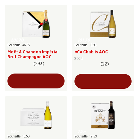
101.70
281.70
Bouteille: 16.95
Bouteille: 46.95
«C» Chablis AOC
Moët & Chandon Impérial
Brut Champagne AOC
2024
(293)
(22)
93.–
75.–
Bouteille: 15.50
Bouteille: 12.50