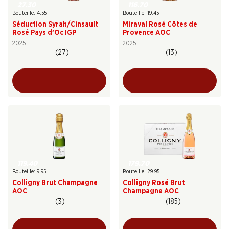
27.30
116.70
Bouteille: 4.55
Bouteille: 19.45
Séduction Syrah/Cinsault
Miraval Rosé Côtes de
Rosé Pays d’Oc IGP
Provence AOC
2025
2025
(27)
(13)
119.40
179.70
Bouteille: 9.95
Bouteille: 29.95
Colligny Brut Champagne
Colligny Rosé Brut
AOC
Champagne AOC
(3)
(185)