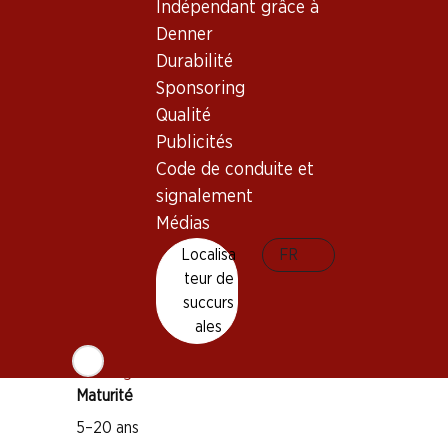
Indépendant grâce à
Denner
Durabilité
Sponsoring
Qualité
Bon à savoir
Publicités
Code de conduite et
Cépage
signalement
Cabernet Sauvignon
Médias
Merlot
Localisa
FR
teur de
Petit Verdot
succurs
Cabernet Franc
ales
Type de vin
Vin rouge
Maturité
5–20 ans