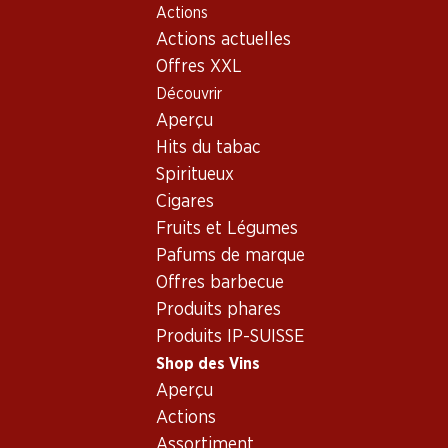
Actions
Table Of Content
Home
Shop des Vins
Vins/champagnes
Aller au contenu principal
Aller à la table des matières
Aller au menu principal
Actions actuelles
Vin rouge
France
Bordeaux
Château Gloria Saint-Julien AOC
Offres XXL
Découvrir
Exclusivité web !
Aperçu
Hits du tabac
Spiritueux
Cigares
Fruits et Légumes
Pafums de marque
Offres barbecue
Produits phares
Produits IP-SUISSE
Shop des Vins
Aperçu
Recto
Verso
Actions
Assortiment