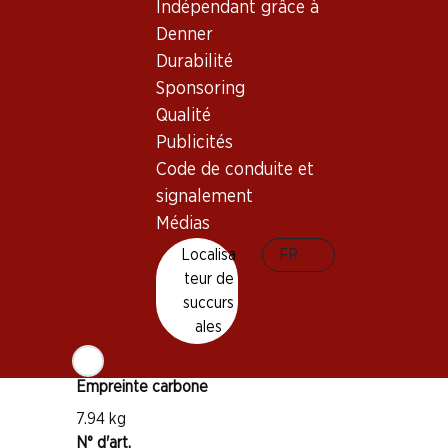
Indépendant grâce à
Denner
Bon à savoir
Durabilité
Sponsoring
Cépage
Qualité
Merlot
Publicités
Cabernet Sauvignon
Code de conduite et
Type de vin
signalement
Rosé
Médias
Maturité
Localisa
FR
1–3 ans
teur de
succurs
ales
Température de dégustation
10–12 °C
Empreinte carbone
7.94 kg
N° d'art.