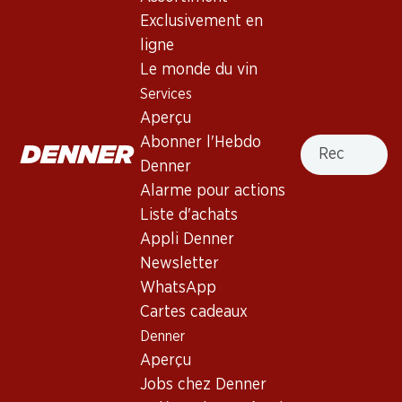
4.0
(106)
Exclusivement en
La Rose des Dunes Rosé
ligne
Bordeaux AOC
Le monde du vin
Services
Rosé
,
France
,
Bordeaux
Aperçu
Robe framboise clair. Nez de cassis et de petits fruits
Recherche
Abonner l'Hebdo
rouges. Bouche merveilleusement fruitée et rafraîchissante,
Denner
avec une acidité juteuse. Finale raffinée.
Alarme pour actions
Liste d'achats
35.70
Appli Denner
Newsletter
Prix par pièce: 5.95
WhatsApp
à 6 x 75 cl
Cartes cadeaux
Livrable
Denner
Aperçu
Jobs chez Denner