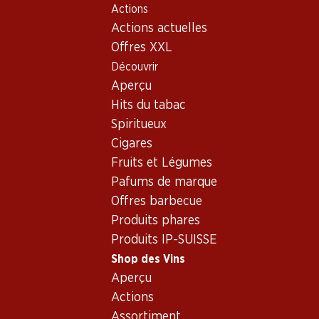
Actions
Table Of Content
Home
Shop des Vins
Vins/champagnes
Rosé
Aller au contenu principal
Aller à la table des matières
Aller au menu principal
Actions actuelles
France
Bordeaux
La Rose des Dunes Rosé Bordeaux AOC
Offres XXL
Découvrir
Aperçu
Hits du tabac
Spiritueux
Cigares
Fruits et Légumes
Pafums de marque
Offres barbecue
Produits phares
Produits IP-SUISSE
Shop des Vins
Aperçu
Recto
Verso
Emballage
Actions
Assortiment