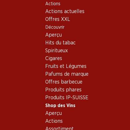
Actions
Table Of Content
Home
Shop des Vins
Vins/champagnes
Aller au contenu principal
Aller à la table des matières
Aller au menu principal
Actions actuelles
Mousseux
France
Champagne
Dom Pérignon Vintage Brut
Offres XXL
Découvrir
Exclusivité web !
Aperçu
Hits du tabac
Spiritueux
Cigares
Fruits et Légumes
Pafums de marque
Offres barbecue
Produits phares
Produits IP-SUISSE
Shop des Vins
Aperçu
Recto
Verso
Actions
Assortiment