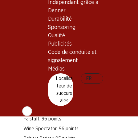
Indépendant grâce à
Bon à savoir
Denner
Durabilité
Sponsoring
Cépage
Qualité
Pinot Noir
Publicités
Chardonnay
Code de conduite et
Type de vin
signalement
Mousseux
Médias
Maturité
Localisa
FR
10–20 ans
teur de
succurs
Distinctions
ales
James Suckling: 97 points
Falstaff: 96 points
Wine Spectator: 96 points