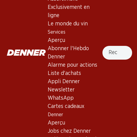
5.0
(2)
Exclusivement en
Dom Pérignon Vintage Brut
ligne
Le monde du vin
Mousseux
,
France
,
Champagne
, 2013
Services
Robe dorée pâle. Nez complexe de fruits candis et
Aperçu
d’agrumes, avec des notes florales, de levure et de brioche.
Recherche
Abonner l'Hebdo
Bouche aux bulles très fines et à l'acidité équilibrée. Finale
Denner
très persistante.
Alarme pour actions
Liste d'achats
1139.70
Appli Denner
Prix par pièce: 189.95
Newsletter
à 6 x 75 cl
WhatsApp
Cartes cadeaux
Livrable
Denner
Aperçu
Jobs chez Denner