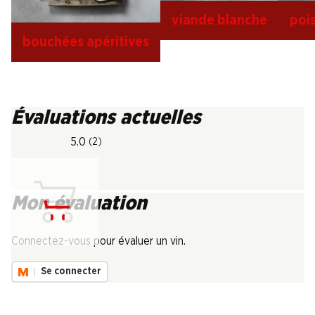
viande blanche
poi
bouchées apéritives
Évaluations actuelles
5.0
(2)
Mon évaluation
Chargement...
Connectez-vous pour évaluer un vin.
Se connecter