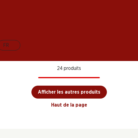
Château Morillon
Château Chasse
Pagod
Dunes
Saint-Émilion Grand
Spleen Moulis en
d'Esto
ux AOC
Cru AOP
Médoc AOC
Estèp
2023
2021
2021
(106)
(10)
(3)
FR
24 produits
Afficher les autres produits
Haut de la page