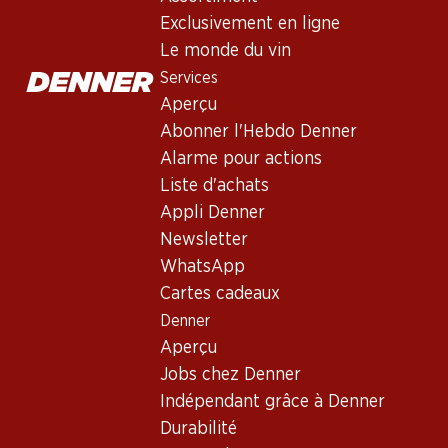
Exclusivité web !
Exclusivité web !
Exclusivité web 
Exclusivement en ligne
Le monde du vin
Services
227.70
227.70
83.70
Bouteille: 37.95
Bouteille: 37.95
Bouteille: 13.95
Aperçu
Château Fonroque
Bio et Demeter
Château Séné
Abonner l'Hebdo Denner
Saint-Emiilion
Château Ferrière
Haut-Médoc 
Grand Cru AOC BIO
Margaux AOC, 3e
Alarme pour actions
2022
2021
2021
Cru Classé
Liste d'achats
Appli Denner
Newsletter
WhatsApp
Cartes cadeaux
Denner
Aperçu
Exclusivité web !
Exclusivité web !
Jobs chez Denner
Indépendant grâce à Denner
248.70
167.70
35.70
Durabilité
Bouteille: 41.45
Bouteille: 27.95
Bouteille: 5.95