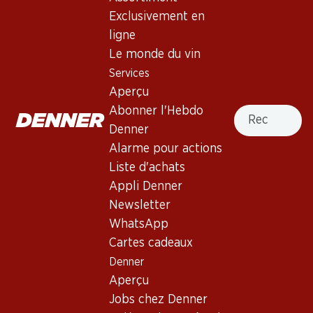
Exclusivement en
ligne
41.70
47.70
Bouteille: 6.95
Bouteille: 7.95
Le monde du vin
Œil-de-Perdrix du Valais
Epicuro Rosato Puglia IGP
Services
AOC
2025
Aperçu
2025
(267)
(150)
Recherche
Abonner l'Hebdo
Denner
Alarme pour actions
Liste d'achats
Appli Denner
Newsletter
WhatsApp
28%
Cartes cadeaux
51.–
34.80
au lieu de 71.70
*
Denner
Bouteille: 8.50
*
Bouteille: 5.80
Aperçu
Heldenrosé du Valais AOC
Le Moineau Dôle Blanche du
Valais AOC
2025
Jobs chez Denner
(26)
2025