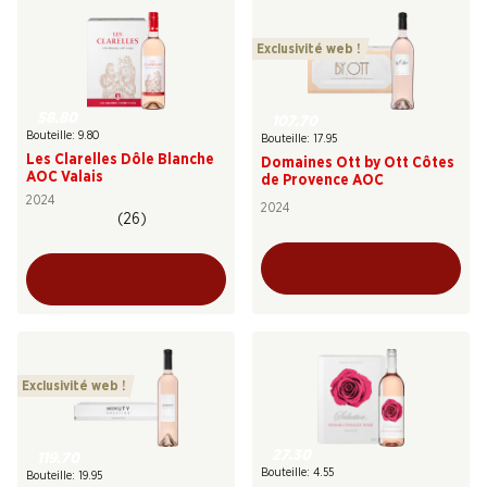
Exclusivité web !
58.80
107.70
Bouteille: 9.80
Bouteille: 17.95
Les Clarelles Dôle Blanche
Domaines Ott by Ott Côtes
AOC Valais
de Provence AOC
2024
2024
(26)
Exclusivité web !
27.30
119.70
Bouteille: 4.55
Bouteille: 19.95