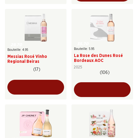
35.70
29.70
Bouteille: 5.95
Bouteille: 4.95
La Rose des Dunes Rosé
Messias Rosé Vinho
Bordeaux AOC
Regional Beiras
2025
(17)
(106)