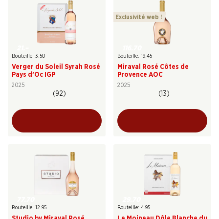
Exclusivité web !
21.–
116.70
Bouteille: 3.50
Bouteille: 19.45
Verger du Soleil Syrah Rosé
Miraval Rosé Côtes de
Pays d’Oc IGP
Provence AOC
2025
2025
(92)
(13)
77.70
29.70
Bouteille: 12.95
Bouteille: 4.95
Studio by Miraval Rosé
Le Moineau Dôle Blanche du