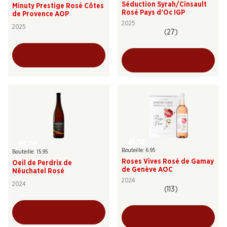
Séduction Syrah/Cinsault
Minuty Prestige Rosé Côtes
Rosé Pays d’Oc IGP
de Provence AOP
2025
2025
(27)
41.70
95.70
Bouteille: 6.95
Bouteille: 15.95
Roses Vives Rosé de Gamay
Oeil de Perdrix de
de Genève AOC
Nêuchatel Rosé
2024
2024
(113)