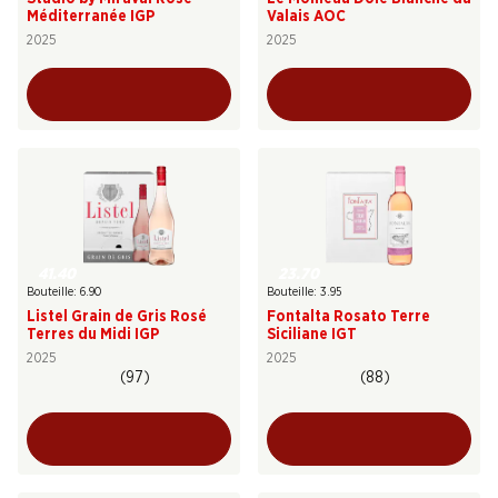
Méditerranée IGP
Valais AOC
2025
2025
41.40
23.70
Bouteille: 6.90
Bouteille: 3.95
Listel Grain de Gris Rosé
Fontalta Rosato Terre
Terres du Midi IGP
Siciliane IGT
2025
2025
(97)
(88)