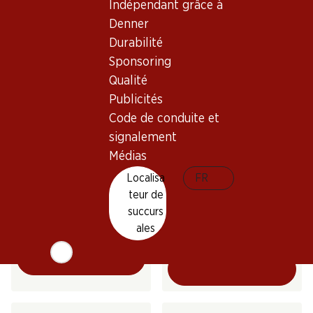
Indépendant grâce à
(50)
Denner
Durabilité
Sponsoring
* Comparaison concurrentielle
Qualité
Publicités
Code de conduite et
signalement
31%
Médias
40.80
24.60
au lieu de 35.70
Localisa
Bouteille: 6.80
FR
Bouteille: 4.10 au lieu de 5.95
Stone Barn White Zinfandel
teur de
Mateus Rosé
Rosé
succurs
(194)
2025
ales
(133)