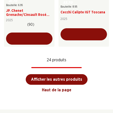
41.70
53.70
Bouteille: 6.95
Bouteille: 8.95
JP. Chenet
Cecchi Calipte IGT Toscana
Grenache/Cinsault Rosé
Pays d’Oc IGP
2025
2025
(90)
24 produits
Afficher les autres produits
Haut de la page