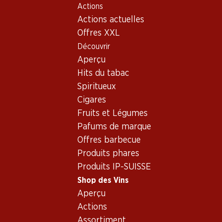
Actions
Table Of Content
Home
Shop des Vins
Assortiment vins
Aller au contenu principal
Aller à la table des matières
Aller au menu principal
Actions actuelles
Rosé
Offres XXL
Découvrir
Rosé
Aperçu
Hits du tabac
36%
Spiritueux
41.70
47.70
au lieu de 65.70
Cigares
Bouteille: 6.95 au lieu de 10.95
Bouteille: 7.95
Fruits et Légumes
Œil-de-Perdrix Chamoson
Céline Rosé Côtes de
du Valais AOC
Provence AOC
Pafums de marque
2025
2025
Offres barbecue
(108)
(29)
Produits phares
Produits IP-SUISSE
Shop des Vins
Aperçu
Actions
Assortiment