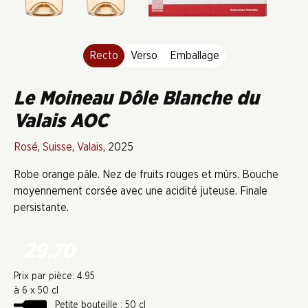
Recto
Verso
Emballage
Le Moineau Dôle Blanche du
Valais AOC
Rosé
,
Suisse
,
Valais
, 2025
Robe orange pâle. Nez de fruits rouges et mûrs. Bouche
moyennement corsée avec une acidité juteuse. Finale
persistante.
29.70
Prix par pièce: 4.95
à 6 x 50 cl
Petite bouteille : 50 cl