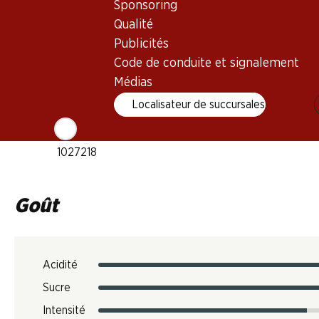
Sponsoring
voir sur l'emballage
Qualité
Publicités
Température de dégustation
Code de conduite et signalement
10–12 °C
Médias
Empreinte carbone
Localisateur de succursales
5.92 kg
N° d'art.
1027218
Goût
Acidité
Sucre
Intensité