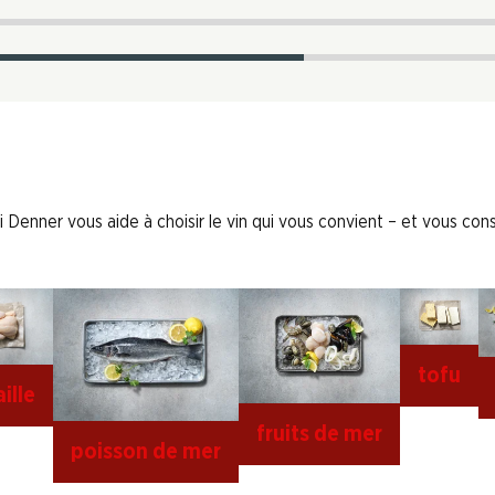
 Denner vous aide à choisir le vin qui vous convient – et vous conse
tofu
ille
fruits de mer
poisson de mer