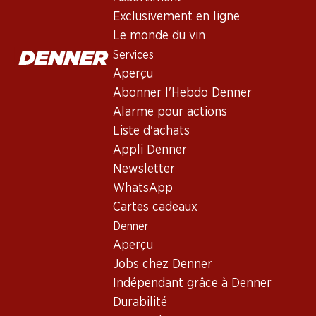
Don Ernesto Rosado
Exclusivement en ligne
Rosé
,
Espagne
,
différentes régions
Le monde du vin
Robe rose fraise pâle. Nez fin de fruits rouges. Bouche fraîche à
Services
Aperçu
Non livrable
Abonner l'Hebdo Denner
Alarme pour actions
Liste d'achats
Appli Denner
Newsletter
Bon à savoir
WhatsApp
Cartes cadeaux
Cépage
Denner
Aperçu
Divers cépages
Jobs chez Denner
Type de vin
Indépendant grâce à Denner
Rosé
Durabilité
Maturité