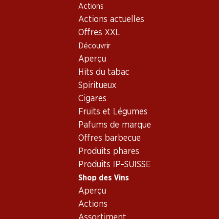
Actions
Table Of Content
Home
Shop des Vins
Vins/champagnes
Rosé
Aller au contenu principal
Aller à la table des matières
Aller au menu principal
Actions actuelles
Offres XXL
Découvrir
Aperçu
Hits du tabac
Spiritueux
Cigares
Fruits et Légumes
Pafums de marque
Offres barbecue
Produits phares
Produits IP-SUISSE
Shop des Vins
Aperçu
5.0
(4)
Actions
Assortiment