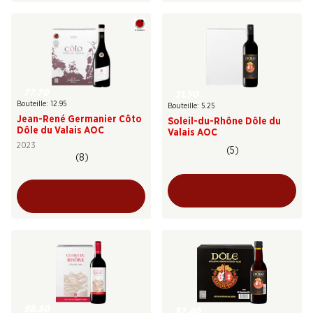
77.70
31.50
Bouteille: 12.95
Bouteille: 5.25
Jean-René Germanier Côto
Soleil-du-Rhône Dôle du
Dôle du Valais AOC
Valais AOC
2023
(5)
(8)
58.50
32.40