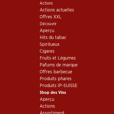
Actions
Table Of Content
Home
Shop des Vins
Assortiment vins
Aller au contenu principal
Aller à la table des matières
Aller au menu principal
Actions actuelles
Gamay, Suisse
Offres XXL
Découvrir
Suisse
Gamay
Aperçu
Hits du tabac
28%
Spiritueux
51.–
34.80
au lieu de 71.70
*
Cigares
Bouteille: 8.50
*
Bouteille: 5.80
Fruits et Légumes
Heldenrosé du Valais AOC
Le Moineau Dôle Blanche du
Valais AOC
2025
Pafums de marque
(26)
2025
Offres barbecue
(50)
Produits phares
Produits IP-SUISSE
Shop des Vins
* Comparaison concurrentielle
Aperçu
Actions
Assortiment