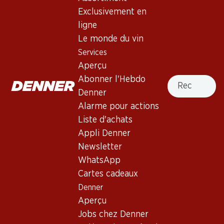
Exclusivement en
ligne
59.70
29.70
Le monde du vin
Bouteille: 9.95
Bouteille: 4.95
Domaine de Valmont Blanc
Services
Le Moineau Dôle Blanche du
Grand Cru Morges AOC La
Valais AOC
Aperçu
Côte
2024
2025
Recherche
Abonner l'Hebdo
(225)
Denner
Alarme pour actions
Liste d'achats
Appli Denner
Newsletter
WhatsApp
Cartes cadeaux
33%
Denner
35.70
58.80
au lieu de 53.70
Bouteille: 5.95 au lieu de 8.95
Bouteille: 9.80
Aperçu
Domaine de la Maison
Les Clarelles Dôle Blanche
Jobs chez Denner
Blanche Morges AOC La
AOC Valais
Côte