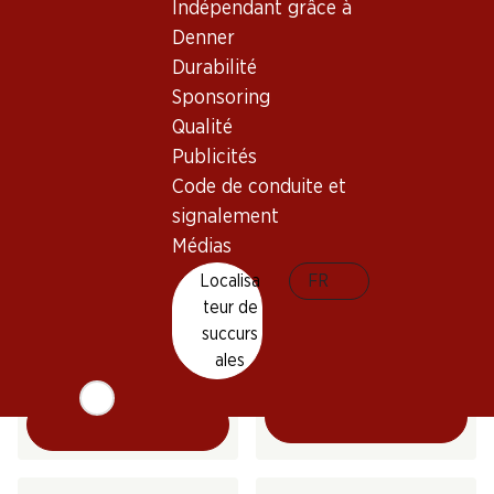
2025
2024
Indépendant grâce à
(22)
(26)
Denner
Durabilité
Sponsoring
Qualité
Publicités
Code de conduite et
signalement
Médias
65.70
59.70
Bouteille: 10.95
Localisa
FR
Bouteille: 9.95
Heldenblut Dôle du Valais
Romane Dôle du Valais AOC
teur de
AOC
2024
succurs
2023
(57)
ales
(135)