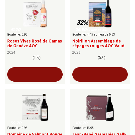
32%
41.70
26.50
au lieu de 39.–
Bouteille: 6.95
Bouteille: 4.45 au lieu de 6.50
Roses Vives Rosé de Gamay
Noirillon Assemblage de
de Genève AOC
cépages rouges AOC Vaud
2024
2023
(113)
(53)
59.70
101.70
Bouteille: 9.95
Bouteille: 16.95
Domaine de Valmont Rouge
Jean-René Germanier Gally