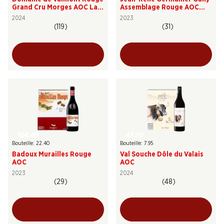
Grand Cru Morges AOC La
Assemblage Rouge AOC
Côte
Valais
2024
2023
(119)
(31)
134.40
47.70
Bouteille: 22.40
Bouteille: 7.95
Badoux Murailles Rouge
Val Souche Dôle du Valais
AOC
AOC
2023
2024
(29)
(48)