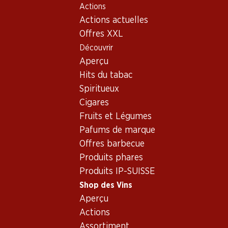
Actions
Table Of Content
Home
Shop des Vins
Vins/champagnes
Aller au contenu principal
Aller à la table des matières
Aller au menu principal
Actions actuelles
Vin rouge
Suisse
Vaud
Noirillon Assemblage de cépages rouges AOC Vaud
Offres XXL
Découvrir
Aperçu
Hits du tabac
Spiritueux
Cigares
Fruits et Légumes
Pafums de marque
Offres barbecue
Produits phares
Produits IP-SUISSE
Shop des Vins
Aperçu
Recto
Verso
Emballage
Actions
Assortiment