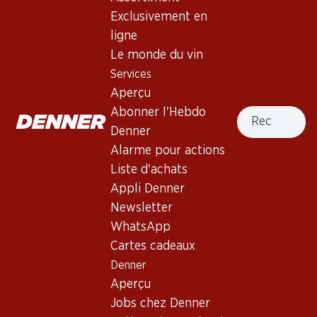
4.0
(53)
Exclusivement en
Noirillon Assemblage de
ligne
cépages rouges AOC Vaud
Le monde du vin
Services
Vin rouge
,
Suisse
,
Vaud
, 2023
Aperçu
Robe grenat brillant. Nez de cerises noires et de fines
Recherche
Abonner l'Hebdo
herbes. Prélude plein, bouche bien structurée, avec une
Denner
finale persistante.
Alarme pour actions
Liste d'achats
32%
Appli Denner
Newsletter
26.50
au lieu de 39.–
WhatsApp
Cartes cadeaux
Prix par pièce: 4.45 au lieu de 6.50
à 6 x 70 cl
Denner
Aperçu
Livrable
Jobs chez Denner