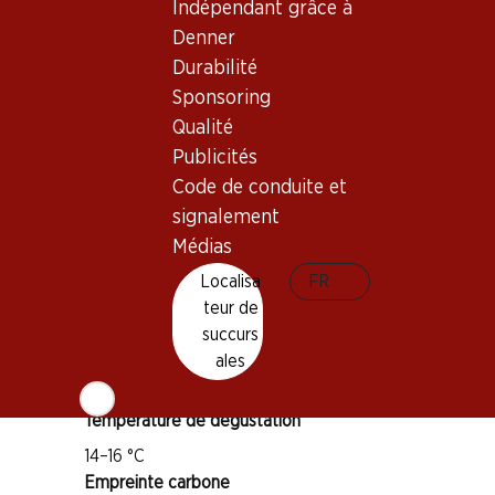
Indépendant grâce à
Denner
Durabilité
Sponsoring
Bon à savoir
Qualité
Publicités
Cépage
Code de conduite et
Gamay
signalement
Pinot Noir
Médias
Type de vin
Localisa
FR
Vin rouge
teur de
Maturité
succurs
1–3 ans
ales
Température de dégustation
14–16 °C
Empreinte carbone