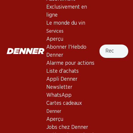
4.0
(5)
Exclusivement en
Soleil-du-Rhône Dôle du Valais
ligne
AOC
Le monde du vin
Services
Vin rouge
,
Suisse
,
Valais
Aperçu
Robe pourpre clair. Nez de baies et de fruits mûrs. Bouche
Recherche
Abonner l'Hebdo
moyennement corsée. Finale moelleuse.
Denner
Alarme pour actions
31.50
Liste d'achats
Appli Denner
Prix par pièce: 5.25
Newsletter
à 6 x 50 cl
Petite bouteille : 50 cl
WhatsApp
Cartes cadeaux
Livrable
Denner
Aperçu
Jobs chez Denner