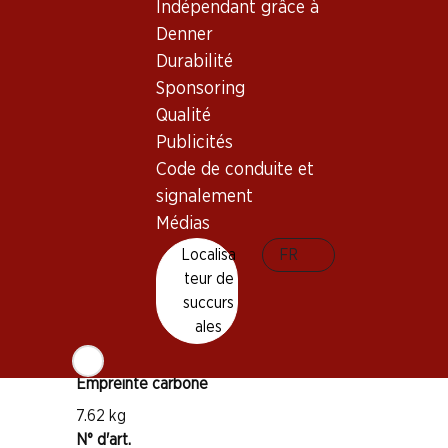
Indépendant grâce à
Denner
Bon à savoir
Durabilité
Sponsoring
Cépage
Qualité
Pinot Noir
Publicités
Gamay
Code de conduite et
Type de vin
signalement
Vin rouge
Médias
Maturité
Localisa
FR
1–3 ans
teur de
succurs
ales
Température de dégustation
16–18 °C
Empreinte carbone
7.62 kg
N° d'art.