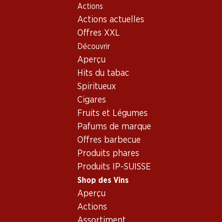
Actions
Table Of Content
Home
Shop des Vins
Vins/champagnes
Aller au contenu principal
Aller à la table des matières
Aller au menu principal
Actions actuelles
Vin rouge
Suisse
Valais
Soleil-du-Rhône Dôle du Valais AOC
Offres XXL
Découvrir
Aperçu
Hits du tabac
Spiritueux
Cigares
Fruits et Légumes
Pafums de marque
Offres barbecue
Produits phares
Produits IP-SUISSE
Shop des Vins
Aperçu
Recto
Verso
Emballage
Actions
Assortiment