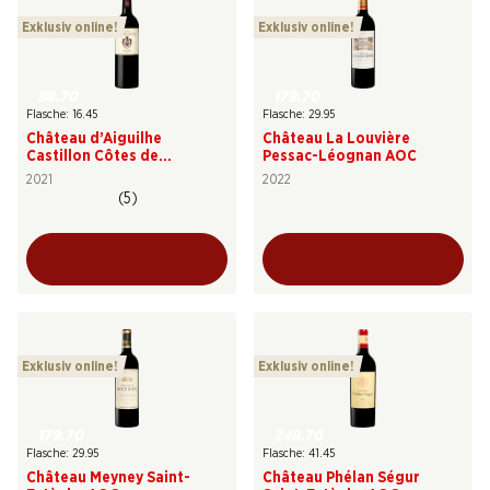
Exklusiv online!
Exklusiv online!
98.70
179.70
Flasche: 16.45
Flasche: 29.95
Château d’Aiguilhe
Château La Louvière
Castillon Côtes de
Pessac-Léognan AOC
Bordeaux AOC
2021
2022
(5)
Exklusiv online!
Exklusiv online!
179.70
248.70
Flasche: 29.95
Flasche: 41.45
Château Meyney Saint-
Château Phélan Ségur