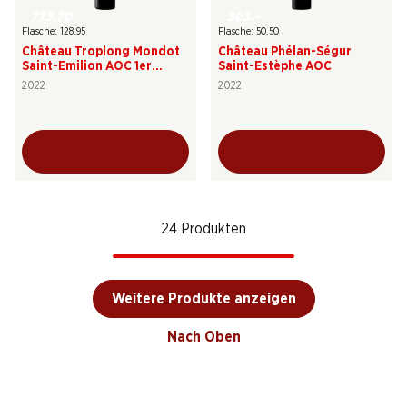
773.70
303.–
Flasche: 128.95
Flasche: 50.50
Château Troplong Mondot
Château Phélan-Ségur
Saint-Emilion AOC 1er
Saint-Estèphe AOC
Grand Cru classé "B"
2022
2022
24 Produkten
Weitere Produkte anzeigen
Nach Oben