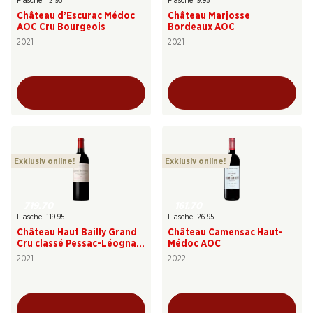
Flasche: 12.95
Flasche: 9.95
Château d’Escurac Médoc
Château Marjosse
AOC Cru Bourgeois
Bordeaux AOC
2021
2021
Exklusiv online!
Exklusiv online!
719.70
161.70
Flasche: 119.95
Flasche: 26.95
Château Haut Bailly Grand
Château Camensac Haut-
Cru classé Pessac-Léognan
Médoc AOC
AOC
2021
2022