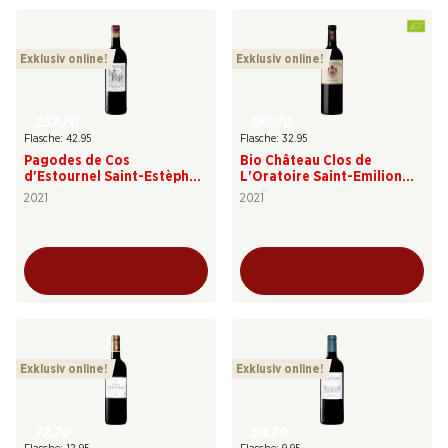
Exklusiv online!
Exklusiv online!
257.70
197.70
Flasche: 42.95
Flasche: 32.95
Pagodes de Cos
Bio Château Clos de
d'Estournel Saint-Estèphe
L'Oratoire Saint-Emilion
AOC
Grand Cru classé AOC
2021
2021
Exklusiv online!
Exklusiv online!
77.70
59.70