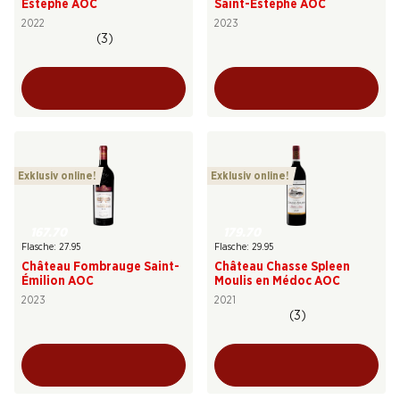
Estèphe AOC
Saint-Estèphe AOC
2022
2023
(3)
Exklusiv online!
Exklusiv online!
167.70
179.70
Flasche: 27.95
Flasche: 29.95
Château Fombrauge Saint-
Château Chasse Spleen
Émilion AOC
Moulis en Médoc AOC
2023
2021
(3)