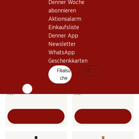
Denner Woche
abonnieren
Aktionsalarm
Einkaufsliste
Denner App
Newsletter
Exklusiv online!
Exklusiv online!
WhatsApp
Geschenkkarten
83.70
Filialsu
167.70
DE
Flasche: 13.95
Flasche: 27.95
che
Château Sénéjac Haut-
Château Labégorce
Médoc AOC
Margaux AOC
2021
2021