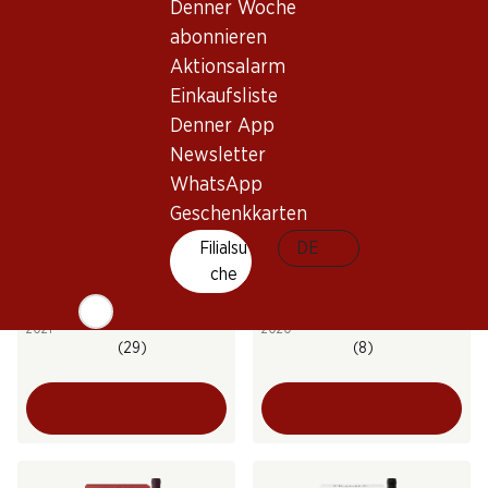
Denner Woche
(25)
(9)
abonnieren
Aktionsalarm
Einkaufsliste
Denner App
Newsletter
Exklusiv online!
Exklusiv online!
WhatsApp
Geschenkkarten
119.70
Filialsu
203.70
DE
Flasche: 19.95
Flasche: 33.95
che
Le Difese Tenuta San Guido
Le Cupole Rosso Tenuta di
Toscana IGT
Trinoro Toscana IGT
2021
2020
(29)
(8)