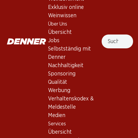
Exklusiv online
Weinwissen
101.70
749.70
Flasche: 16.95
Flasche: 124.95
Über Uns
Tenute Rossetti Linda
Marchesi Antinori
Übersicht
Bolgheri DOC
Tignanello Rosso Toscana
Suche
IGT
Jobs
2023
2022
(47)
Selbstständig mit
Denner
Nachhaltigkeit
Sponsoring
Qualität
Werbung
Exklusiv online!
Verhaltenskodex &
Meldestelle
41.70
287.70
Medien
Flasche: 6.95
Flasche: 47.95
Services
Cecchi Governo all’uso
Il Pino di Biserno Toscana
toscano Chianti DOCG
IGT
Übersicht
2024
2021