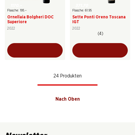
1170.–
371.70
Flasche: 195.–
Flasche: 61.95
Ornellaia Bolgheri DOC
Sette Ponti Oreno Toscana
Superiore
IGT
2022
2022
(4)
24 Produkten
Nach Oben