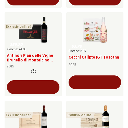
Exklusiv online!
269.70
53.70
Flasche: 44.95
Flasche: 8.95
Antinori Pian delle Vigne
Cecchi Calipte IGT Toscana
Brunello di Montalcino
DOCG
2025
2019
(3)
Exklusiv online!
Exklusiv online!