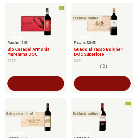
Exklusiv online!
77.70
779.70
Flasche: 12.95
Flasche: 129.95
Bio Casadei Armonia
Guado al Tasso Bolgheri
Maremma DOC
DOC Superiore
2023
2021
(10)
Exklusiv online!
Exklusiv online!
143.70
419.70