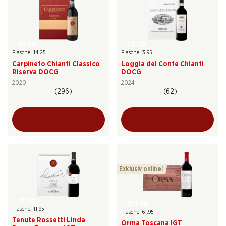
85.50
23.70
Flasche: 14.25
Flasche: 3.95
Carpineto Chianti Classico
Loggia del Conte Chianti
Riserva DOCG
DOCG
2020
2024
(296)
(62)
Exklusiv online!
71.70
371.70
Flasche: 11.95
Flasche: 61.95
Tenute Rossetti Linda
Orma Toscana IGT