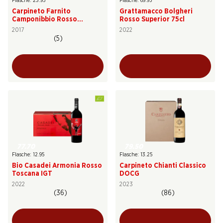
Flasche: 23.95
Flasche: 69.95
Carpineto Farnito
Grattamacco Bolgheri
Camponibbio Rosso
Rosso Superior 75cl
Toscana IGT
2017
2022
(5)
77.70
79.50
Flasche: 12.95
Flasche: 13.25
Bio Casadei Armonia Rosso
Carpineto Chianti Classico
Toscana IGT
DOCG
2022
2023
(36)
(86)