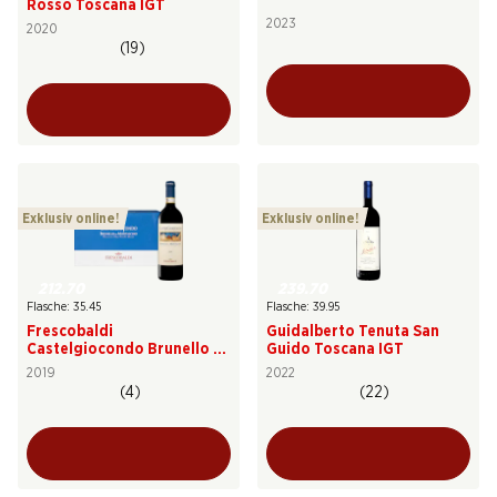
Rosso Toscana IGT
2023
2020
(19)
Exklusiv online!
Exklusiv online!
212.70
239.70
Flasche: 35.45
Flasche: 39.95
Frescobaldi
Guidalberto Tenuta San
Castelgiocondo Brunello di
Guido Toscana IGT
Montalcino DOCG
2019
2022
(4)
(22)