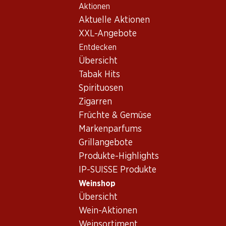
Aktionen
Table Of Content
Home
Weinshop
Wein Sortiment
Zum Hauptinhalt springen
Zum Inhaltsverzeichnis springen
Zum Hauptmenü springen
Aktuelle Aktionen
Italien - Toskana
XXL-Angebote
Entdecken
Italien
Toskana
Übersicht
Exklusiv online!
Tabak Hits
Spirituosen
291.–
119.70
Zigarren
Flasche: 48.50
Flasche: 19.95
Früchte & Gemüse
Le Serre Nuove Dell'
Barbanera Gigino 80°
Ornellaia Bolgheri DOC
Anniversario Rosso
Markenparfums
Toscana IGT
2022
2022
Grillangebote
(11)
(33)
Produkte-Highlights
IP-SUISSE Produkte
Weinshop
Übersicht
Wein-Aktionen
Exklusiv online!
Weinsortiment