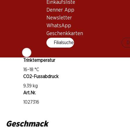
Einkaufsliste
Sangiovese
Denner App
Canaiolo
Newsletter
Weintyp
WhatsApp
Rotwein
Geschenkkarten
Trinkreife
Filialsuche
D
1–3 Jahre
Trinktemperatur
16–18 °C
CO2-Fussabdruck
9.39 kg
Art.Nr.
1027316
Geschmack