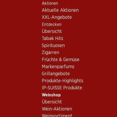
Aktionen
Table Of Content
Home
Weinshop
Wein/Champagner
Rotwein
Zum Hauptinhalt springen
Zum Inhaltsverzeichnis springen
Zum Hauptmenü springen
Aktuelle Aktionen
XXL-Angebote
Entdecken
Übersicht
Tabak Hits
Spirituosen
Zigarren
Früchte & Gemüse
Markenparfums
Grillangebote
Produkte-Highlights
IP-SUISSE Produkte
Weinshop
Übersicht
4.0
(62)
Wein-Aktionen
Weinsortiment