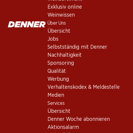
Loggia del Conte Chianti DOCG
Exklusiv online
Rotwein
,
Italien
,
Toskana
, 2024
Weinwissen
Rubinrot in der Farbe. Duftet nach roten Beerenfrüchten und Veil
Über Uns
Übersicht
Jobs
23.70
Selbstständig mit Denner
Stückpreis: 3.95
Nachhaltigkeit
à 6 x 75 cl
Sponsoring
Lieferbar
Qualität
Werbung
Verhaltenskodex & Meldestelle
Medien
Services
Wissenswertes
Übersicht
Denner Woche abonnieren
Rebsorte
Aktionsalarm