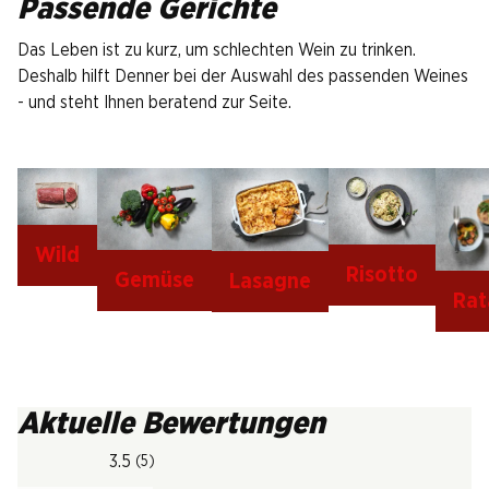
Passende Gerichte
Das Leben ist zu kurz, um schlechten Wein zu trinken.
Deshalb hilft Denner bei der Auswahl des passenden Weines
- und steht Ihnen beratend zur Seite.
Wild
Risotto
Gemüse
Lasagne
Rat
Aktuelle Bewertungen
3.5
(5)