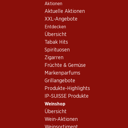
Aktionen
Table Of Content
Home
Weinshop
Wein/Champagner
Rotwein
Zum Hauptinhalt springen
Zum Inhaltsverzeichnis springen
Zum Hauptmenü springen
Aktuelle Aktionen
Italien
Toskana
Carpineto Farnito Camponibbio Rosso Toscana IGT
XXL-Angebote
Entdecken
Exklusiv online!
Übersicht
Tabak Hits
Spirituosen
Zigarren
Früchte & Gemüse
Markenparfums
Grillangebote
Produkte-Highlights
IP-SUISSE Produkte
Weinshop
Übersicht
Vorderseite
Rückseite
Verpackung
Wein-Aktionen
Weinsortiment