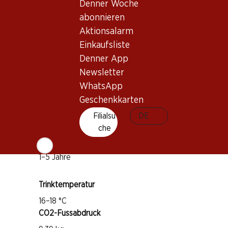
Denner Woche
abonnieren
Wissenswertes
Aktionsalarm
Einkaufsliste
Rebsorte
Denner App
Sangiovese
Newsletter
Cabernet Sauvignon
WhatsApp
Geschenkkarten
Merlot
Weintyp
Filialsu
DE
che
Rotwein
Trinkreife
1–5 Jahre
Trinktemperatur
16–18 °C
CO2-Fussabdruck