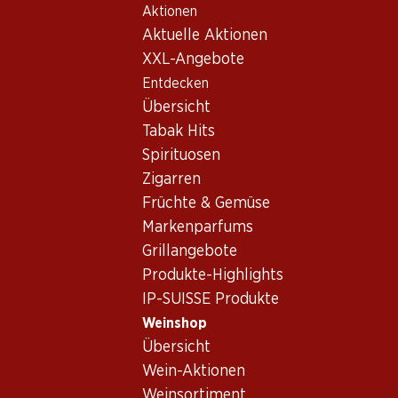
Aktionen
Table Of Content
Home
Weinshop
Wein/Champagner
Rotwein
Zum Hauptinhalt springen
Zum Inhaltsverzeichnis springen
Zum Hauptmenü springen
Aktuelle Aktionen
Rotwein Schweiz
XXL-Angebote
Entdecken
Schweiz
Rotwein
Übersicht
Tabak Hits
Spirituosen
65.70
59.70
53.40
Zigarren
Flasche: 10.95
Flasche: 9.95
Flasche: 8.90
Früchte & Gemüse
Heldenblut D
Gamaret/Garanoir
Hallauer
Valais AOC
Assemblage AOC
Blauburgunder AOC
Markenparfums
Vaud
Schaffhausen
2023
2024
2025
Grillangebote
(
(47)
(73)
Produkte-Highlights
IP-SUISSE Produkte
Weinshop
Übersicht
Wein-Aktionen
Weinsortiment