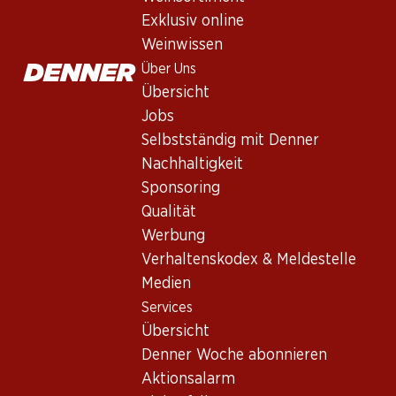
Exklusiv online
Weinwissen
Über Uns
77.70
47.70
59.70
Flasche: 12.95
Flasche: 7.95
Flasche: 9.95
Übersicht
Maienfelder 
Wilchinger
Osterfinger
Jobs
Noir AOC
Blauburgunder AOC
Blauburgunder AOC
Graubünden
Schaffhausen
Schaffhausen
2024
Selbstständig mit Denner
2024
2024
(44)
(19)
Nachhaltigkeit
Sponsoring
Qualität
Werbung
Verhaltenskodex & Meldestelle
Medien
Services
Übersicht
Denner Woche abonnieren
101.70
77.70
53.70
Aktionsalarm
Flasche: 16.95
Flasche: 12.95
Flasche: 8.95