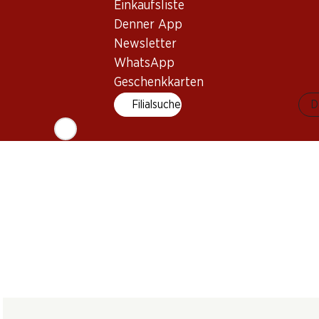
Jean-René
Einkaufsliste
Staa Cuvée Noir
Val Souche Pi
Germanier Gally
AOC Schaffhausen
Noir du Valai
Denner App
Assemblage Rouge
2023
2025
2025
AOC Valais
(31)
Newsletter
(26)
WhatsApp
Geschenkkarten
Filialsuche
D