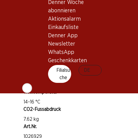
Denner Woche
abonnieren
Wissenswertes
Aktionsalarm
Einkaufsliste
Rebsorte
Denner App
Pinot Noir
Newsletter
Weintyp
WhatsApp
Rotwein
Geschenkkarten
Trinkreife
Filialsu
DE
1–3 Jahre
che
Trinktemperatur
14–16 °C
CO2-Fussabdruck
7.62 kg
Art.Nr.
1026929