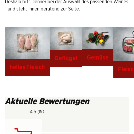
Deshalb hilft Denner bei der Auswahl des passenden Weines
- und steht Ihnen beratend zur Seite.
Gemüse
Geflügel
helles Fleisch
Fleis
Aktuelle Bewertungen
4.5
(19)