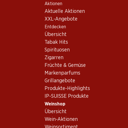
Aktionen
Table Of Content
Home
Weinshop
Wein/Champagner
Rotwein
Zum Hauptinhalt springen
Zum Inhaltsverzeichnis springen
Zum Hauptmenü springen
Aktuelle Aktionen
Schweiz
Schaffhausen
Osterfinger Blauburgunder AOC Schaffhausen
XXL-Angebote
Entdecken
Übersicht
Tabak Hits
Spirituosen
Zigarren
Früchte & Gemüse
Markenparfums
Grillangebote
Produkte-Highlights
IP-SUISSE Produkte
Weinshop
Übersicht
Vorderseite
Rückseite
Verpackung
Wein-Aktionen
Weinsortiment