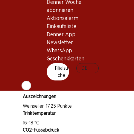
Denner Woche
abonnieren
Aktionsalarm
Wissenswertes
Einkaufsliste
Denner App
Rebsorte
Newsletter
Merlot
WhatsApp
Weintyp
Geschenkkarten
Rotwein
Filialsu
DE
Trinkreife
che
2–7 Jahre
Auszeichnungen
Weinseller: 17.25 Punkte
Trinktemperatur
16–18 °C
CO2-Fussabdruck