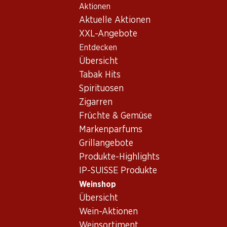
Aktionen
Table Of Content
Home
Weinshop
Wein/Champagner
Rotwein
Zum Hauptinhalt springen
Zum Inhaltsverzeichnis springen
Zum Hauptmenü springen
Aktuelle Aktionen
Schweiz
Tessin
Brivio Prà Oro Merlot Riserva Ticino DOC
XXL-Angebote
Entdecken
Übersicht
Tabak Hits
Spirituosen
Zigarren
Früchte & Gemüse
Markenparfums
Grillangebote
Produkte-Highlights
IP-SUISSE Produkte
Weinshop
Übersicht
Vorderseite
Rückseite
Verpackung
Wein-Aktionen
Weinsortiment