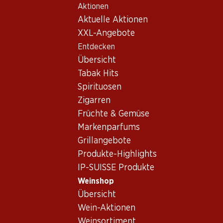
Aktionen
Table Of Content
Home
Weinshop
Wein/Champagner
Rotwein
Zum Hauptinhalt springen
Zum Inhaltsverzeichnis springen
Zum Hauptmenü springen
Aktuelle Aktionen
Portugal
Rotwein_old Portugal
XXL-Angebote
Entdecken
Portugal
Übersicht
Tabak Hits
Spirituosen
31%
Zigarren
35.70
24.60
statt 35.70
Früchte & Gemüse
Flasche: 5.95
Flasche: 4.10 statt 5.95
Guarda Rios Vinho Tinto
Markenparfums
Mateus Rosé
Regional Alentejano
Grillangebote
(194)
2024
(25)
Produkte-Highlights
IP-SUISSE Produkte
Weinshop
Übersicht
Wein-Aktionen
Weinsortiment